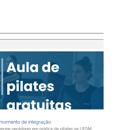
 momento de integração
 momento de integração
eúne servidores em prática de pilates na UFSM