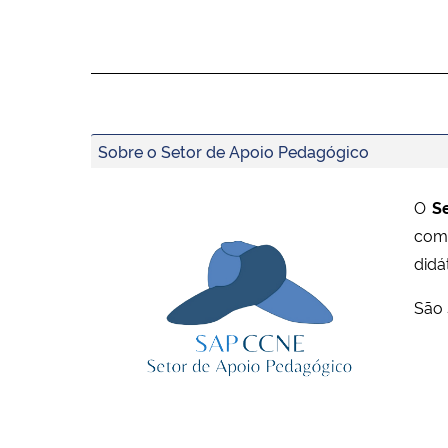
Sobre o Setor de Apoio Pedagógico
O
S
como
didá
São 