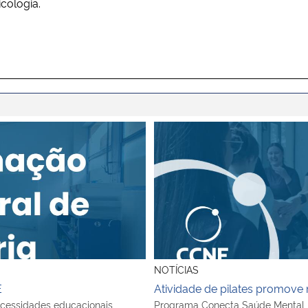
cologia.
E
Atividade de pilates promove
NOTÍCIAS
E
Atividade de pilates promove
cessidades educacionais
Programa Conecta Saúde Mental r