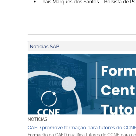
Thaís Marques dos Santos – Bolsista de Psi
Notícias SAP
CAED promove formação para tutores do CCN
NOTÍCIAS
CAED promove formação para tutores do CCN
Formação da CAED qualifica tutores do CCNE para ne