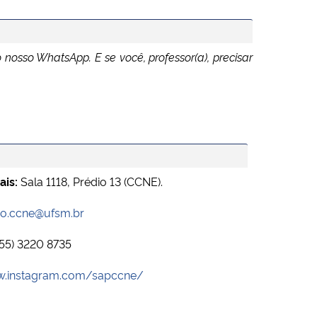
nosso WhatsApp. E se você, professor(a), precisar
ais:
Sala 1118, Prédio 13 (CCNE).
co.ccne@ufsm.br
55) 3220 8735
w.instagram.com/sapccne/