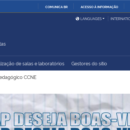
COMUNICA BR
ACESSO À INFORMAÇÃO
Ministério da Defesa
Ministério das Relações
Mini
IR
LANGUAGES
INTERNATI
Exteriores
PARA
O
Ministério da Cidadania
Ministério da Saúde
Mini
CONTEÚDO
tas
ização de salas e laboratórios
Gestores do sítio
Ministério do
Controladoria-Geral da
Mini
Desenvolvimento Regional
União
Famí
Pedagógico CCNE
Hum
Advocacia-Geral da União
Banco Central do Brasil
Plan