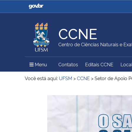
Casa Civil
Ministério da Justiça e
Segurança Pública
CCNE
Ministério da Agricultura,
Ministério da Educação
Centro de Ciências Naturais e Exa
Pecuária e Abastecimento
Menu Principal do Sítio
Menu
Contatos
Editais CCNE
Local
Ministério do Meio Ambiente
Ministério do Turismo
Você está aqui:
UFSM
>
CCNE
>
Setor de Apoio 
Início do conteúdo
Secretaria de Governo
Gabinete de Segurança
Institucional