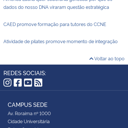
dados do nosso DNA viraram questão estratégica
CAED promove formação para tutores do CCNE
Atividade de pilates promove momento de integração
Voltar ao topo
REDES SOCIAIS:
Instagram
Facebook
YouTube
RSS
CAMPUS SEDE
Av. Roraima nº 1000
Cidade Universitária