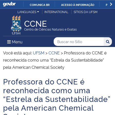
COMUNICA BR
ACESSO À INFORMAÇÃO
PARTI
Casa Civil
LANGUAGES
INTERNATIONAL
SÍTIOS DA UFSM
IR
PARA
CCNE
Ministério da Justiça e Segurança Pública
O
Centro de Ciências Naturais e Exatas
CONTEÚDO
Ministério da Defesa
Buscar no no Sítio
Busca
Busca:
Menu Principal do Sítio
Menu
Busc
Ministério das Relações Exteriores
Você está aqui:
UFSM
>
CCNE
>
Professora do CCNE é
reconhecida como uma “Estrela da Sustentabilidade”
Ministério da Economia
pela American Chemical Society
Professora do CCNE é
Ministério da Infraestrutura
Início do conteúdo
reconhecida como uma
Ministério da Agricultura, Pecuária e Abastecimento
“Estrela da Sustentabilidade”
pela American Chemical
Ministério da Educação