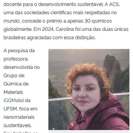
docente para o desenvolvimento sustentável. A ACS,
uma das sociedades científicas mais respeitadas no
Secretaria-Geral
mundo, concede o prêmio a apenas 30 químicos
globalmente. Em 2024, Carolina foi uma das duas únicas
Secretaria de Governo
brasileiras agraciadas com essa distinção.
Gabinete de Segurança Institucional
A pesquisa da
professora,
Advocacia-Geral da União
desenvolvida no
Grupo de
Banco Central do Brasil
Química de
Materiais
Planalto
(
GQMate
) da
UFSM, foca em
nanomateriais
sustentáveis.