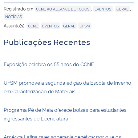
para área de tran
Registrado em
,
,
,
CCNE AO ALCANCE DE TODOS
EVENTOS
GERAL
NOTÍCIAS
,
,
,
Assunto(s):
CCNE
EVENTOS
GERAL
UFSM
Publicações Recentes
Exposição celebra os 55 anos do CCNE
UFSM promove a segunda edição da Escola de Inverno
em Caracterização de Materiais
Programa Pé de Meia oferece bolsas para estudantes
ingressantes de Licenciatura
América Latina quer soberania genética: por que os