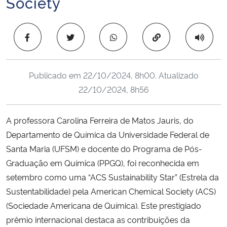
Society
Ministério da Cidadania
Copiar para área 
Ministério da Saúde
Ministério de Minas e Energia
Publicado em
22/10/2024, 8h00
. Atualizado
22/10/2024, 8h56
Ministério da Ciência, Tecnologia, Inovações e Comunicações
Ministério do Meio Ambiente
A professora Carolina Ferreira de Matos Jauris, do
Departamento de Química da Universidade Federal de
Ministério do Turismo
Santa Maria (UFSM) e docente do Programa de Pós-
Graduação em Química (PPGQ), foi reconhecida em
Ministério do Desenvolvimento Regional
setembro como uma “ACS Sustainability Star” (Estrela da
Sustentabilidade) pela American Chemical Society (ACS)
Controladoria-Geral da União
(Sociedade Americana de Química). Este prestigiado
prêmio internacional destaca as contribuições da
Ministério da Mulher, da Família e dos Direitos Humanos