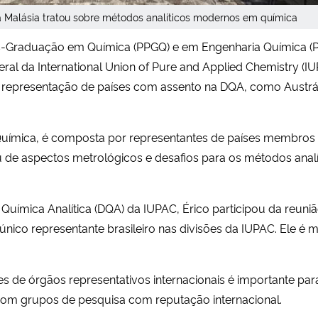
 Malásia tratou sobre métodos analíticos modernos em química
ós-Graduação em Química (PPGQ) e em Engenharia Química (P
ral da International Union of Pure and Applied Chemistry (I
 representação de países com assento na DQA, como Austrália
 Química, é composta por representantes de países membros
ou de aspectos metrológicos e desafios para os métodos ana
uímica Analítica (DQA) da IUPAC, Érico participou da reuniã
nico representante brasileiro nas divisões da IUPAC. Ele é
s de órgãos representativos internacionais é importante para
com grupos de pesquisa com reputação internacional.