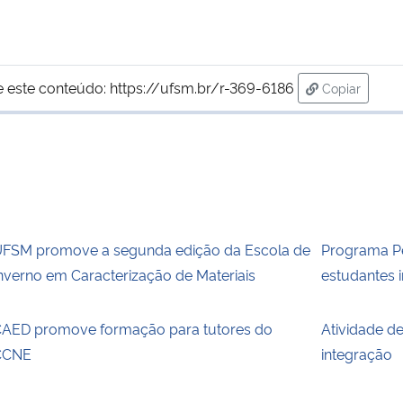
e este conteúdo:
https://ufsm.br/r-369-6186
Copiar
para área d
FSM promove a segunda edição da Escola de
Programa Pé
nverno em Caracterização de Materiais
estudantes 
AED promove formação para tutores do
Atividade d
CCNE
integração