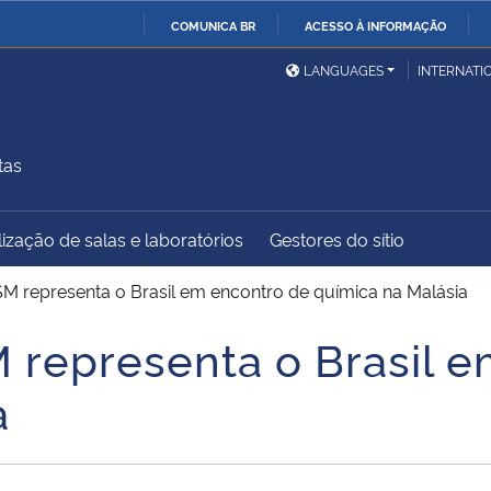
COMUNICA BR
ACESSO À INFORMAÇÃO
Ministério da Defesa
Ministério das Relações
Mini
IR
LANGUAGES
INTERNATI
Exteriores
PARA
O
Ministério da Cidadania
Ministério da Saúde
Mini
CONTEÚDO
tas
ização de salas e laboratórios
Gestores do sítio
Ministério do
Controladoria-Geral da
Mini
Desenvolvimento Regional
União
Famí
M representa o Brasil em encontro de química na Malásia
Hum
 representa o Brasil 
Advocacia-Geral da União
Banco Central do Brasil
Plan
a