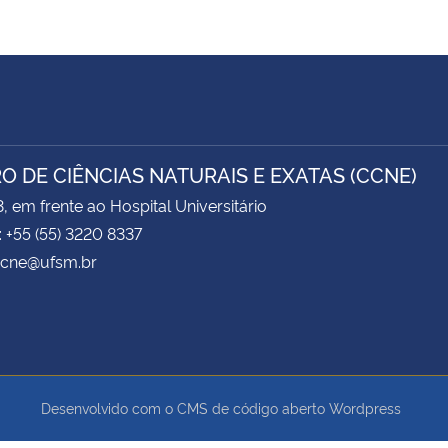
O DE CIÊNCIAS NATURAIS E EXATAS (CCNE)
3, em frente ao Hospital Universitário
: +55 (55) 3220 8337
 ccne@ufsm.br
Desenvolvido com o CMS de código aberto
Wordpress