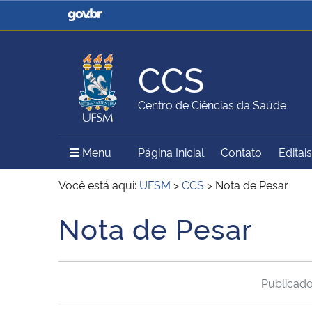
Casa Civil
Ministério da Justiça e
Segurança Pública
CCS
Ministério da Agricultura,
Ministério da Educação
Centro de Ciências da Saúde
Pecuária e Abastecimento
Menu Principal do Sítio
Menu
Página Inicial
Contato
Editais
Ministério do Meio Ambiente
Ministério do Turismo
Você está aqui:
UFSM
>
CCS
>
Nota de Pesar
Nota de Pesar
Início do conteúdo
Secretaria de Governo
Gabinete de Segurança
Institucional
Publicad