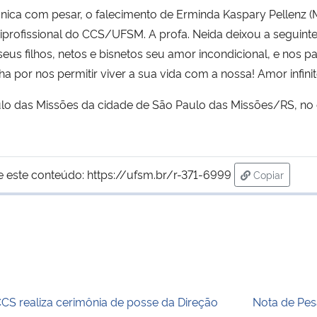
ica com pesar, o falecimento de Erminda Kaspary Pellenz (M
iprofissional do CCS/UFSM. A profa. Neida deixou a segui
eus filhos, netos e bisnetos seu amor incondicional, e nos p
por nos permitir viver a sua vida com a nossa! Amor infinito
lo das Missões da cidade de São Paulo das Missões/RS, no d
e este conteúdo:
https://ufsm.br/r-371-6999
Copiar
para área d
CS realiza cerimônia de posse da Direção
Nota de Pes