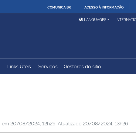
COMUNICA BR
ACESSO À INFORMAÇÃO
Ministério da Defesa
Ministério das Relações
Mini
IR
LANGUAGES
INTERNATI
Exteriores
PARA
O
Ministério da Cidadania
Ministério da Saúde
Mini
CONTEÚDO
Links Úteis
Serviços
Gestores do sítio
Ministério do
Controladoria-Geral da
Mini
Desenvolvimento Regional
União
Famí
Hum
Advocacia-Geral da União
Banco Central do Brasil
Plan
o em
20/08/2024, 12h29
. Atualizado
20/08/2024, 13h26