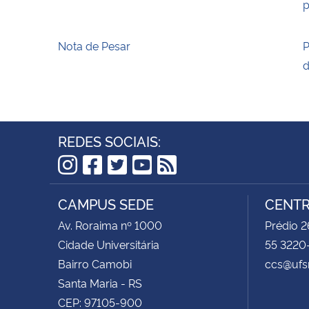
p
Nota de Pesar
P
d
REDES SOCIAIS:
Instagram
Facebook
Twitter
YouTube
RSS
CAMPUS SEDE
CENTR
Av. Roraima nº 1000
Prédio 2
Cidade Universitária
55 3220
Bairro Camobi
ccs@ufs
Santa Maria - RS
CEP: 97105-900