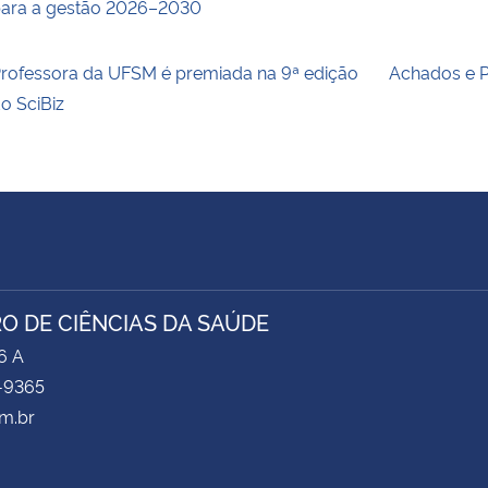
ara a gestão 2026–2030
rofessora da UFSM é premiada na 9ª edição
Achados e 
o SciBiz
O DE CIÊNCIAS DA SAÚDE
6 A
-9365
m.br