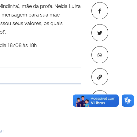
indinha), mãe da profa. Neida Luiza
nte mensagem para sua mãe:
assou seus valores, os quais
!”.
ia 18/08 às 18h.
Copiar para áre
e transferência
ar