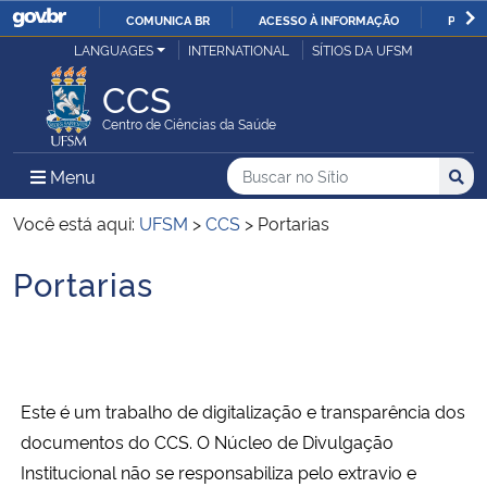
COMUNICA BR
ACESSO À INFORMAÇÃO
PARTI
Casa Civil
LANGUAGES
INTERNATIONAL
SÍTIOS DA UFSM
IR
PARA
CCS
Ministério da Justiça e Segurança Pública
O
Centro de Ciências da Saúde
CONTEÚDO
Ministério da Defesa
Buscar no no Sítio
Busca
Busca:
Menu Principal do Sítio
Menu
Busc
Ministério das Relações Exteriores
Você está aqui:
UFSM
>
CCS
>
Portarias
Portarias
Ministério da Economia
Início do conteúdo
Ministério da Infraestrutura
Ministério da Agricultura, Pecuária e Abastecimento
Este é um trabalho de digitalização e transparência dos
documentos do CCS. O Núcleo de Divulgação
Ministério da Educação
Institucional não se responsabiliza pelo extravio e