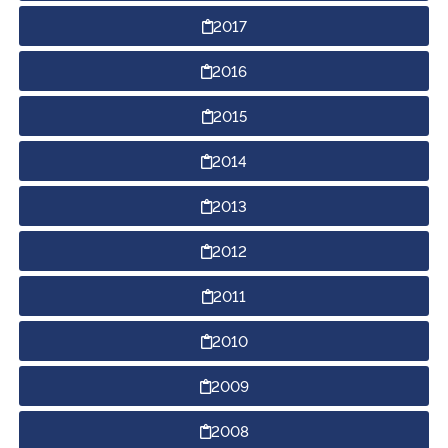
2017
Secretaria-Geral
2016
Secretaria de Governo
2015
Gabinete de Segurança Institucional
2014
2013
Advocacia-Geral da União
2012
Banco Central do Brasil
2011
Planalto
2010
2009
2008