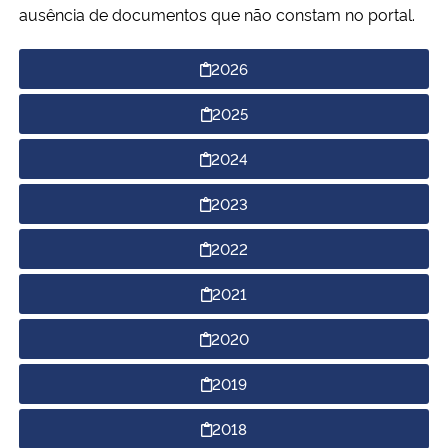
ausência de documentos que não constam no portal.
Ministério da Cidadania
2026
Ministério da Saúde
2025
Ministério de Minas e Energia
2024
Ministério da Ciência, Tecnologia, Inovações e Comunicações
2023
Ministério do Meio Ambiente
2022
Ministério do Turismo
2021
Ministério do Desenvolvimento Regional
2020
2019
Controladoria-Geral da União
2018
Ministério da Mulher, da Família e dos Direitos Humanos