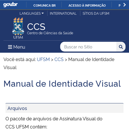
COMUNICA BR
ACESSO À INFORMAÇÃO
PARTI
Casa Civil
LANGUAGES
INTERNATIONAL
SÍTIOS DA UFSM
IR
PARA
CCS
Ministério da Justiça e Segurança Pública
O
Centro de Ciências da Saúde
CONTEÚDO
Ministério da Defesa
Buscar no no Sítio
Busca
Busca:
Menu Principal do Sítio
Menu
Busc
Ministério das Relações Exteriores
Você está aqui:
UFSM
>
CCS
>
Manual de Identidade
Visual
Ministério da Economia
Manual de Identidade Visual
Início do conteúdo
Ministério da Infraestrutura
Ministério da Agricultura, Pecuária e Abastecimento
Arquivos
O pacote de arquivos de Assinatura Visual do
Ministério da Educação
CCS UFSM contém: