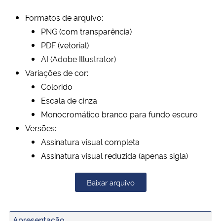
Ministério da Cidadania
Formatos de arquivo:
PNG (com transparência)
Ministério da Saúde
PDF (vetorial)
AI (Adobe Illustrator)
Ministério de Minas e Energia
Variações de cor:
Colorido
Ministério da Ciência, Tecnologia, Inovações e Comunicações
Escala de cinza
Monocromático branco para fundo escuro
Ministério do Meio Ambiente
Versões:
Ministério do Turismo
Assinatura visual completa
Assinatura visual reduzida (apenas sigla)
Ministério do Desenvolvimento Regional
Baixar arquivo
Controladoria-Geral da União
Ministério da Mulher, da Família e dos Direitos Humanos
Apresentação