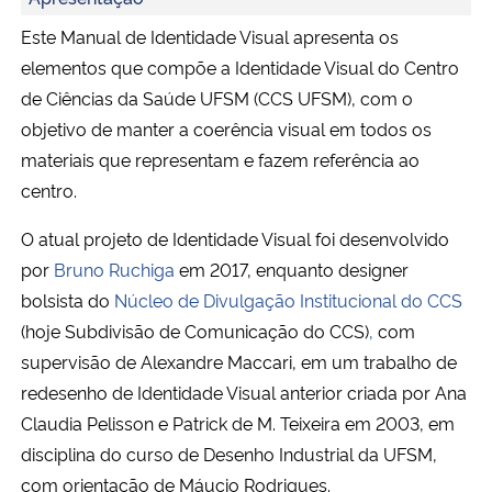
Este Manual de Identidade Visual apresenta os
Secretaria-Geral
elementos que compõe a Identidade Visual do Centro
de Ciências da Saúde UFSM (CCS UFSM), com o
Secretaria de Governo
objetivo de manter a coerência visual em todos os
materiais que representam e fazem referência ao
Gabinete de Segurança Institucional
centro.
Advocacia-Geral da União
O atual projeto de Identidade Visual foi desenvolvido
por
Bruno Ruchiga
em 2017, enquanto designer
Banco Central do Brasil
bolsista do
Núcleo de Divulgação Institucional do CCS
(hoje Subdivisão de Comunicação do CCS)
,
com
Planalto
supervisão de Alexandre Maccari, em um trabalho de
redesenho de Identidade Visual anterior criada por Ana
Claudia Pelisson e Patrick de M. Teixeira em 2003, em
disciplina do curso de Desenho Industrial da UFSM,
com orientação de Máucio Rodrigues.