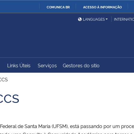
COMUNICA BR
ACESSO À INFORMAÇÃO
Ministério da Defesa
Ministério das Relações
Mini
IR
LANGUAGES
INTERNATI
Exteriores
PARA
O
Ministério da Cidadania
Ministério da Saúde
Mini
CONTEÚDO
Links Úteis
Serviços
Gestores do sítio
Ministério do
Controladoria-Geral da
Mini
Desenvolvimento Regional
União
Famí
 CCS
Hum
 CCS
Advocacia-Geral da União
Banco Central do Brasil
Plan
 Federal de Santa Maria (UFSM), está passando por um proc