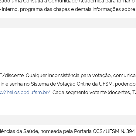
ealizado uma Consulta à Comunidade Acadêmica para tornar o
o interno, programa das chapas e demais informações sobre 
discente. Qualquer inconsistência para votação, comunicar 
 login e senha no Sistema de Votação Online da UFSM, podendo
s://helios.cpd.ufsm.br/
. Cada segmento votante (docentes, TA
 Ciências da Saúde, nomeada pela Portaria CCS/UFSM N. 3