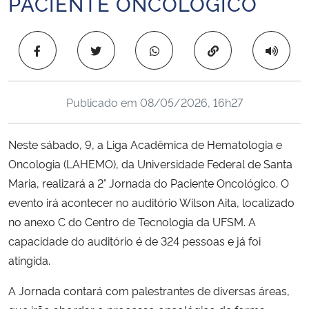
PACIENTE ONCOLÓGICO
Ministério da Cidadania
Copiar para área 
Ministério da Saúde
Ministério de Minas e Energia
Publicado em
08/05/2026, 16h27
Ministério da Ciência, Tecnologia, Inovações e Comunicações
Neste sábado, 9, a Liga Acadêmica de Hematologia e
Ministério do Meio Ambiente
Oncologia (LAHEMO), da Universidade Federal de Santa
Maria, realizará a 2° Jornada do Paciente Oncológico. O
Ministério do Turismo
evento irá acontecer no auditório Wilson Aita, localizado
no anexo C do Centro de Tecnologia da UFSM. A
Ministério do Desenvolvimento Regional
capacidade do auditório é de 324 pessoas e já foi
atingida.
Controladoria-Geral da União
A Jornada contará com palestrantes de diversas áreas,
Ministério da Mulher, da Família e dos Direitos Humanos