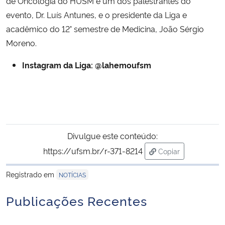
de Oncologia do HUSM e um dos palestrantes do
evento, Dr. Luís Antunes, e o presidente da Liga e
acadêmico do 12° semestre de Medicina, João Sérgio
Moreno.
Instagram da Liga: @lahemoufsm
Divulgue este conteúdo:
https://ufsm.br/r-371-8214
Copiar
para área de trans
Registrado em
NOTÍCIAS
Publicações Recentes