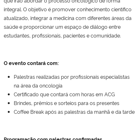
que irão abordar o processo oncológico de forma
integral. O objetivo é promover conhecimento científico
Secretaria-Geral
atualizado, integrar a medicina com diferentes áreas da
saúde e proporcionar um espaço de diálogo entre
Secretaria de Governo
estudantes, profissionais, pacientes e comunidade.
Gabinete de Segurança Institucional
O evento contará com:
Advocacia-Geral da União
Palestras realizadas por profissionais especialistas
Banco Central do Brasil
na área da oncologia
Certificado que contará com horas em ACG
Planalto
Brindes, prêmios e sorteios para os presentes
Coffee Break após as palestras da manhã e da tarde
Programação com palestras confirmadas