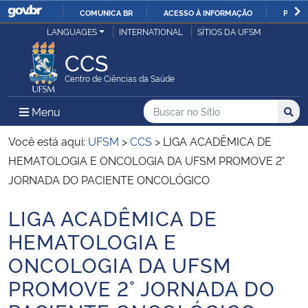
COMUNICA BR
ACESSO À INFORMAÇÃO
PARTI
Casa Civil
LANGUAGES
INTERNATIONAL
SÍTIOS DA UFSM
IR
PARA
CCS
Ministério da Justiça e Segurança Pública
O
Centro de Ciências da Saúde
CONTEÚDO
Ministério da Defesa
Buscar no no Sítio
Busca
Busca:
Menu Principal do Sítio
Menu
Busc
Ministério das Relações Exteriores
Você está aqui:
UFSM
>
CCS
>
LIGA ACADÊMICA DE
HEMATOLOGIA E ONCOLOGIA DA UFSM PROMOVE 2°
Ministério da Economia
JORNADA DO PACIENTE ONCOLÓGICO
LIGA ACADÊMICA DE
Ministério da Infraestrutura
Início do conteúdo
HEMATOLOGIA E
Ministério da Agricultura, Pecuária e Abastecimento
ONCOLOGIA DA UFSM
PROMOVE 2° JORNADA DO
Ministério da Educação