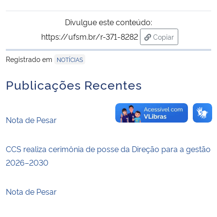
Divulgue este conteúdo:
Secretaria-Geral
https://ufsm.br/r-371-8282
Copiar
para área de trans
Secretaria de Governo
Registrado em
NOTÍCIAS
Gabinete de Segurança Institucional
Publicações Recentes
Advocacia-Geral da União
Nota de Pesar
Banco Central do Brasil
CCS realiza cerimônia de posse da Direção para a gestão
Planalto
2026–2030
Nota de Pesar