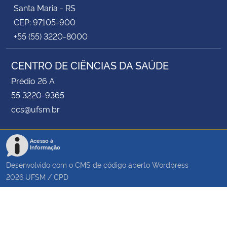
Santa Maria - RS
CEP: 97105-900
+55 (55) 3220-8000
CENTRO DE CIÊNCIAS DA SAÚDE
Prédio 26 A
55 3220-9365
ccs@ufsm.br
Acesso à
Informação
Desenvolvido com o CMS de código aberto
Wordpress
2026
UFSM
/
CPD