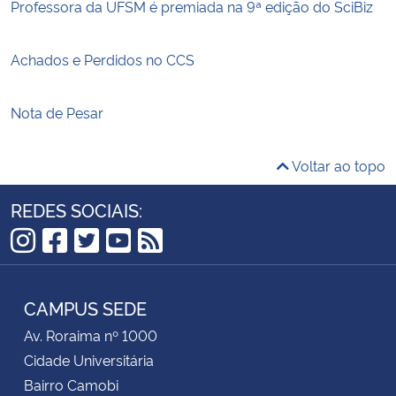
Professora da UFSM é premiada na 9ª edição do SciBiz
Achados e Perdidos no CCS
Nota de Pesar
Voltar ao topo
REDES SOCIAIS:
Instagram
Facebook
Twitter
YouTube
RSS
CAMPUS SEDE
Av. Roraima nº 1000
Cidade Universitária
Bairro Camobi