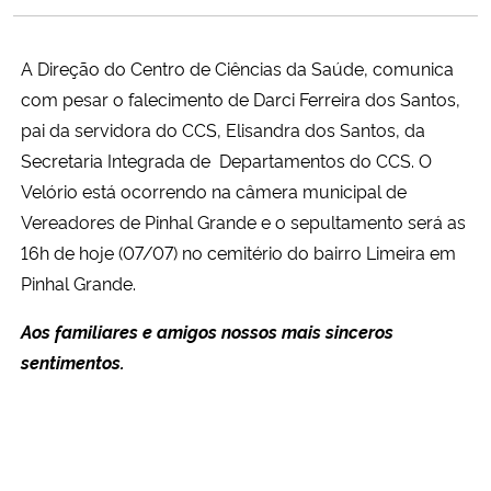
Ministério da Cidadania
A Direção do Centro de Ciências da Saúde, comunica
Ministério da Saúde
com pesar o falecimento de Darci Ferreira dos Santos,
pai da servidora do CCS, Elisandra dos Santos, da
Ministério de Minas e Energia
Secretaria Integrada de Departamentos do CCS. O
Velório está ocorrendo na câmera municipal de
Ministério da Ciência, Tecnologia, Inovações e Comunicações
Vereadores de Pinhal Grande e o sepultamento será as
16h de hoje (07/07) no cemitério do bairro Limeira em
Ministério do Meio Ambiente
Pinhal Grande.
Ministério do Turismo
Aos familiares e amigos nossos mais sinceros
sentimentos.
Ministério do Desenvolvimento Regional
Controladoria-Geral da União
Ministério da Mulher, da Família e dos Direitos Humanos