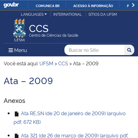
COMUNICA BR
ACESSO À INFORMAÇÃO
PARTI
Casa Civil
LANGUAGES
INTERNATIONAL
SÍTIOS DA UFSM
IR
PARA
CCS
Ministério da Justiça e Segurança Pública
O
Centro de Ciências da Saúde
CONTEÚDO
Ministério da Defesa
Buscar no no Sítio
Busca
Busca:
Menu Principal do Sítio
Menu
Busc
Ministério das Relações Exteriores
Você está aqui:
UFSM
>
CCS
>
Ata – 2009
Ata – 2009
Ministério da Economia
Início do conteúdo
Ministério da Infraestrutura
Anexos
Ministério da Agricultura, Pecuária e Abastecimento
Ata RE,SN (de 20 de janeiro de 2009) (arquivo
pdf, 672 KB)
Ministério da Educação
Ata 321 (de 26 de março de 2009) (arquivo pdf,