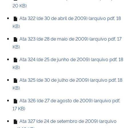
20 KB)
Ministério da Cidadania
Ata 322 (de 30 de abril de 2009) (arquivo pdf, 18
Ministério da Saúde
KB)
Ministério de Minas e Energia
Ata 323 (de 28 de maio de 2009) (arquivo pdf, 17
KB)
Ministério da Ciência, Tecnologia, Inovações e Comunicações
Ata 324 (de 25 de junho de 2009) (arquivo pdf, 18
Ministério do Meio Ambiente
KB)
Ata 325 (de 30 de julho de 2009) (arquivo pdf, 18
Ministério do Turismo
KB)
Ministério do Desenvolvimento Regional
Ata 326 (de 27 de agosto de 2009) (arquivo pdf,
17 KB)
Controladoria-Geral da União
Ata 327 (de 24 de setembro de 2009) (arquivo
Ministério da Mulher, da Família e dos Direitos Humanos