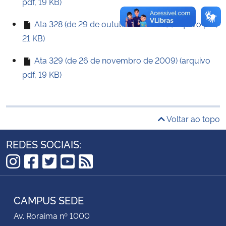
pdf, 19 KB)
Ata 328 (de 29 de outubro de 2009) (arquivo pdf,
Secretaria-Geral
21 KB)
Secretaria de Governo
Ata 329 (de 26 de novembro de 2009) (arquivo
pdf, 19 KB)
Gabinete de Segurança Institucional
Advocacia-Geral da União
Voltar ao topo
Banco Central do Brasil
REDES SOCIAIS:
Planalto
Instagram
Facebook
Twitter
YouTube
RSS
CAMPUS SEDE
Av. Roraima nº 1000