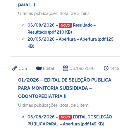
para […]
Ultimas publicações: (total de 2 itens)
Secretaria-Geral
06/08/2026 –
Resultado –
NOVO
Secretaria de Governo
Resultado (pdf 210 KB)
20/05/2026 – Abertura – Abertura (pdf 125
Gabinete de Segurança Institucional
KB)
Advocacia-Geral da União
CCS
Edital
06/08/2026
14:19
Banco Central do Brasil
01/2026 – EDITAL DE SELEÇÃO PÚBLICA
PARA MONITORIA SUBSIDIADA –
Planalto
ODONTOPEDIATRIA II
Ultimas publicações: (total de 1 item)
06/08/2026 –
EDITAL DE SELEÇÃO
NOVO
PÚBLICA PARA… – Abertura (pdf 149 KB)