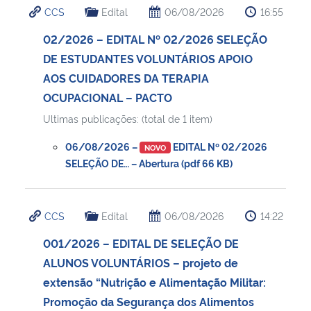
CCS
Edital
06/08/2026
16:55
Ministério da Cidadania
02/2026 – EDITAL Nº 02/2026 SELEÇÃO
Ministério da Saúde
DE ESTUDANTES VOLUNTÁRIOS APOIO
AOS CUIDADORES DA TERAPIA
Ministério de Minas e Energia
OCUPACIONAL – PACTO
Ultimas publicações: (total de 1 item)
Ministério da Ciência, Tecnologia, Inovações e Comunicações
06/08/2026 –
EDITAL Nº 02/2026
NOVO
Ministério do Meio Ambiente
SELEÇÃO DE… – Abertura (pdf 66 KB)
Ministério do Turismo
CCS
Edital
06/08/2026
14:22
Ministério do Desenvolvimento Regional
001/2026 – EDITAL DE SELEÇÃO DE
ALUNOS VOLUNTÁRIOS – projeto de
Controladoria-Geral da União
extensão “Nutrição e Alimentação Militar:
Promoção da Segurança dos Alimentos
Ministério da Mulher, da Família e dos Direitos Humanos