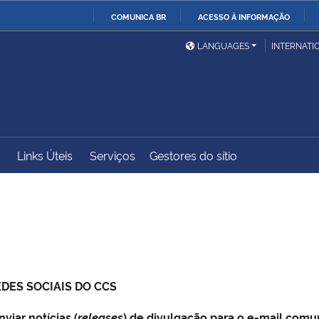
COMUNICA BR
ACESSO À INFORMAÇÃO
Ministério da Defesa
Ministério das Relações
Mini
IR
LANGUAGES
INTERNATI
Exteriores
PARA
O
Ministério da Cidadania
Ministério da Saúde
Mini
CONTEÚDO
Links Úteis
Serviços
Gestores do sítio
Ministério do
Controladoria-Geral da
Mini
Desenvolvimento Regional
União
Famí
Hum
Advocacia-Geral da União
Banco Central do Brasil
Plan
DES SOCIAIS DO CCS
nviar notícias (
releases
) de divulgação para o e-mail com