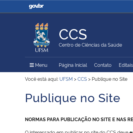
Casa Civil
Ministério da Justiça e
Segurança Pública
CCS
Ministério da Agricultura,
Ministério da Educação
Centro de Ciências da Saúde
Pecuária e Abastecimento
Menu Principal do Sítio
Menu
Página Inicial
Contato
Editais
Ministério do Meio Ambiente
Ministério do Turismo
Você está aqui:
UFSM
>
CCS
>
Publique no Site
Publique no Site
Início do conteúdo
Secretaria de Governo
Gabinete de Segurança
Institucional
NORMAS PARA PUBLICAÇÃO NO SITE E NAS RE
O interessado em publicar no site do CCS deve
e