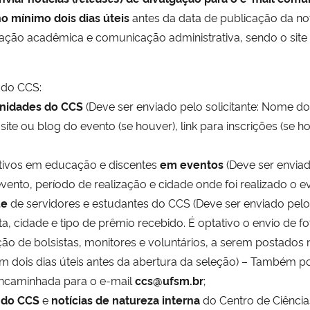
o mínimo dois dias úteis
antes da data de publicação da not
lgação acadêmica e comunicação administrativa, sendo o sit
e do CCS:
unidades do CCS
(Deve ser enviado pelo solicitante: Nome do
 site ou blog do evento (se houver), link para inscrições (se h
tivos em educação e discentes
em eventos
(Deve ser enviad
vento, período de realização e cidade onde foi realizado o ev
ue
de servidores e estudantes do CCS (Deve ser enviado pelo 
 cidade e tipo de prêmio recebido. É optativo o envio de fot
ão de bolsistas, monitores e voluntários, a serem postados 
com dois dias úteis antes da abertura da seleção) – Também 
encaminhada para o e-mail
ccs@ufsm.br
;
s do CCS
e
notícias de natureza interna
do Centro de Ciênci