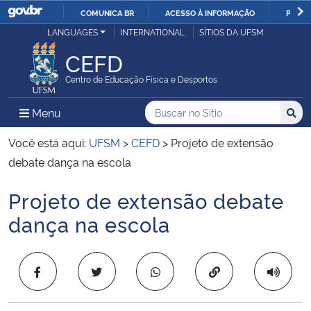
COMUNICA BR
ACESSO À INFORMAÇÃO
PARTI
Casa Civil
LANGUAGES
INTERNATIONAL
SÍTIOS DA UFSM
IR
PARA
CEFD
Ministério da Justiça e Segurança Pública
O
Centro de Educação Física e Desportos
CONTEÚDO
Ministério da Defesa
Buscar no no Sítio
Busca
Busca:
Menu Principal do Sítio
Menu
Busc
Ministério das Relações Exteriores
Você está aqui:
UFSM
>
CEFD
>
Projeto de extensão
debate dança na escola
Ministério da Economia
Projeto de extensão debate
Início do conteúdo
Ministério da Infraestrutura
dança na escola
Ministério da Agricultura, Pecuária e Abastecimento
Copiar para área 
Ministério da Educação