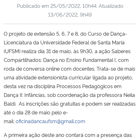
Publicado em
25/05/2022, 10h44
. Atualizado
Ministério da Cidadania
13/06/2022, 9h49
Ministério da Saúde
O projeto de extensão 5, 6, 7 e 8, do Curso de Dança-
Ministério de Minas e Energia
Licenciatura da Universidade Federal de Santa Maria
(UFSM) realiza dia 31 de maio, às 9h30, a ação Saberes
Ministério da Ciência, Tecnologia, Inovações e Comunicações
Compartilhados: Dança no Ensino Fundamental I, com
roda de conversa online com docentes. Trata-se de mais
Ministério do Meio Ambiente
uma atividade extensionista curricular ligada ao projeto,
desta vez na disciplina Processos Pedagógicos em
Ministério do Turismo
Dança II: Infâncias, sob coordenação da professora Neila
Baldi. As inscrições são gratuitas e podem ser realizadas
Ministério do Desenvolvimento Regional
até o dia 28 de maio pelo e-
mail:
oficinadancaufsm@gmail.com
Controladoria-Geral da União
A primeira ação deste ano contará com a presença das
Ministério da Mulher, da Família e dos Direitos Humanos