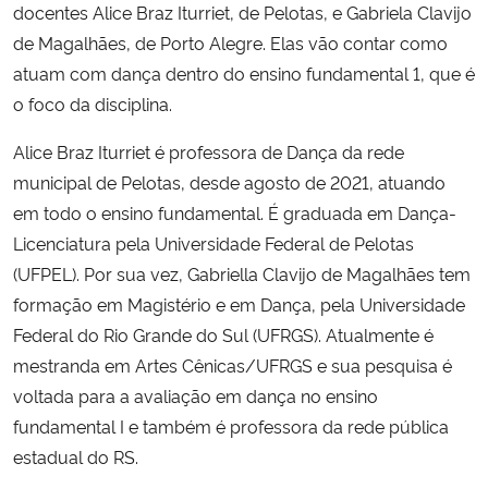
docentes Alice Braz Iturriet, de Pelotas, e Gabriela Clavijo
de Magalhães, de Porto Alegre. Elas vão contar como
Secretaria-Geral
atuam com dança dentro do ensino fundamental 1, que é
o foco da disciplina.
Secretaria de Governo
Alice Braz Iturriet é professora de Dança da rede
Gabinete de Segurança Institucional
municipal de Pelotas, desde agosto de 2021, atuando
em todo o ensino fundamental. É graduada em Dança-
Advocacia-Geral da União
Licenciatura pela Universidade Federal de Pelotas
(UFPEL). Por sua vez, Gabriella Clavijo de Magalhães tem
Banco Central do Brasil
formação em Magistério e em Dança, pela Universidade
Federal do Rio Grande do Sul (UFRGS). Atualmente é
Planalto
mestranda em Artes Cênicas/UFRGS e sua pesquisa é
voltada para a avaliação em dança no ensino
fundamental I e também é professora da rede pública
estadual do RS.