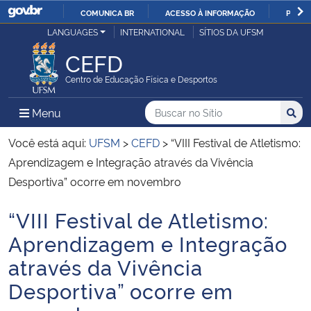
COMUNICA BR
ACESSO À INFORMAÇÃO
PARTI
Casa Civil
LANGUAGES
INTERNATIONAL
SÍTIOS DA UFSM
IR
PARA
CEFD
Ministério da Justiça e Segurança Pública
O
Centro de Educação Física e Desportos
CONTEÚDO
Ministério da Defesa
Buscar no no Sítio
Busca
Busca:
Menu Principal do Sítio
Menu
Busc
Ministério das Relações Exteriores
Você está aqui:
UFSM
>
CEFD
>
“VIII Festival de Atletismo:
Aprendizagem e Integração através da Vivência
Ministério da Economia
Desportiva” ocorre em novembro
“VIII Festival de Atletismo:
Ministério da Infraestrutura
Início do conteúdo
Aprendizagem e Integração
Ministério da Agricultura, Pecuária e Abastecimento
através da Vivência
Desportiva” ocorre em
Ministério da Educação