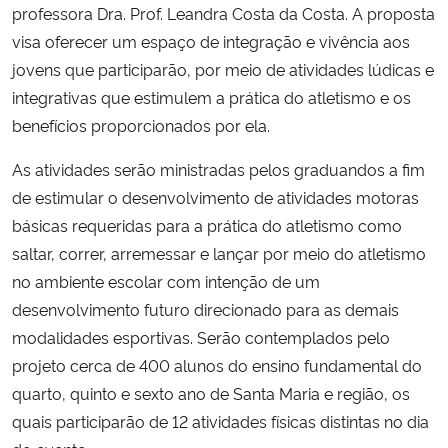
professora Dra. Prof. Leandra Costa da Costa. A proposta
visa oferecer um espaço de integração e vivência aos
Secretaria-Geral
jovens que participarão, por meio de atividades lúdicas e
integrativas que estimulem a prática do atletismo e os
Secretaria de Governo
benefícios proporcionados por ela.
Gabinete de Segurança Institucional
As atividades serão ministradas pelos graduandos a fim
de estimular o desenvolvimento de atividades motoras
Advocacia-Geral da União
básicas requeridas para a prática do atletismo como
saltar, correr, arremessar e lançar por meio do atletismo
Banco Central do Brasil
no ambiente escolar com
intenção de um
desenvolvimento futuro direcionado para as demais
Planalto
modalidades esportivas. Serão contemplados pelo
projeto cerca de 400 alunos do ensino fundamental do
quarto, quinto e sexto ano de Santa Maria e região, os
quais participarão de 12 atividades físicas distintas no dia