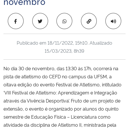
novembro
Ministério da Cidadania
Copiar para área 
Ministério da Saúde
Ministério de Minas e Energia
Publicado em
18/11/2022, 15h10
. Atualizado
15/03/2023, 8h39
Ministério da Ciência, Tecnologia, Inovações e Comunicações
Ministério do Meio Ambiente
No dia 30 de novembro, das 13:30 às 17h, ocorrerá na
pista de atletismo do CEFD no campus da UFSM, a
Ministério do Turismo
oitava edição do evento Festival de Atletismo, intitulado
‘VIII Festival de Atletismo: Aprendizagem e Integração
Ministério do Desenvolvimento Regional
através da Vivência Desportiva’. Fruto de um projeto de
extensão, o evento é organizado por alunos do quinto
Controladoria-Geral da União
semestre de Educação Física – Licenciatura como
atividade da disciplina de Atletismo II, ministrada pela
Ministério da Mulher, da Família e dos Direitos Humanos