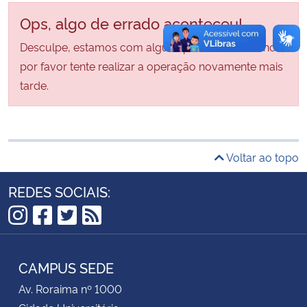
Ops, algo de errado aconteceu!
Secretaria-Geral
Desculpe, estamos com alguns problemas internos,
por favor tente realizar a operação novamente mais
Secretaria de Governo
tarde.
Gabinete de Segurança Institucional
Advocacia-Geral da União
Voltar ao topo
Banco Central do Brasil
REDES SOCIAIS:
Planalto
Instagram
Facebook
Twitter
RSS
CAMPUS SEDE
Av. Roraima nº 1000