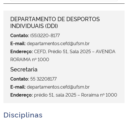
Ministério da Cidadania
DEPARTAMENTO DE DESPORTOS
Ministério da Saúde
INDIVIDUAIS (DDI)
Contato:
(55)3220-8177
Ministério de Minas e Energia
E-mail:
departamentos.cefd@ufsm.br
Ministério da Ciência, Tecnologia, Inovações e Comunicações
Endereço:
CEFD, Prédio 51, Sala 2025 – AVENIDA
RORAIMA nº 1000
Ministério do Meio Ambiente
Secretaria
Contato:
55 32208177
Ministério do Turismo
E-mail:
departamentos.cefd@ufsm.br
Endereço:
prédio 51, sala 2025 – Roraima nº 1000
Ministério do Desenvolvimento Regional
Controladoria-Geral da União
Disciplinas
Ministério da Mulher, da Família e dos Direitos Humanos