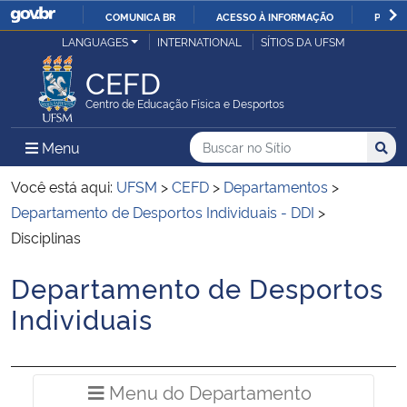
COMUNICA BR
ACESSO À INFORMAÇÃO
PARTI
Casa Civil
LANGUAGES
INTERNATIONAL
SÍTIOS DA UFSM
IR
PARA
CEFD
Ministério da Justiça e Segurança Pública
O
Centro de Educação Física e Desportos
CONTEÚDO
Ministério da Defesa
Buscar no no Sítio
Busca
Busca:
Menu Principal do Sítio
Menu
Busc
Ministério das Relações Exteriores
Você está aqui:
UFSM
>
CEFD
>
Departamentos
>
Departamento de Desportos Individuais - DDI
>
Ministério da Economia
Disciplinas
Departamento de Desportos
Ministério da Infraestrutura
Início do conteúdo
Individuais
Ministério da Agricultura, Pecuária e Abastecimento
Ministério da Educação
Menu do Departamento