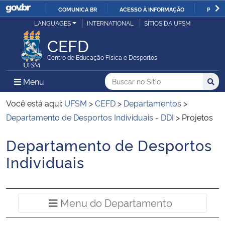
COMUNICA BR
ACESSO À INFORMAÇÃO
PARTI
Casa Civil
LANGUAGES
INTERNATIONAL
SÍTIOS DA UFSM
IR
PARA
CEFD
Ministério da Justiça e Segurança Pública
O
Centro de Educação Física e Desportos
CONTEÚDO
Ministério da Defesa
Buscar no no Sítio
Busca
Busca:
Menu Principal do Sítio
Menu
Busc
Ministério das Relações Exteriores
Você está aqui:
UFSM
>
CEFD
>
Departamentos
>
Departamento de Desportos Individuais - DDI
>
Projetos
Ministério da Economia
Departamento de Desportos
Início do conteúdo
Ministério da Infraestrutura
Individuais
Ministério da Agricultura, Pecuária e Abastecimento
Menu do Departamento
Ministério da Educação