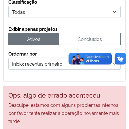
Classificação
Secretaria-Geral
Exibir apenas projetos
Secretaria de Governo
Ativos
Concluídos
Gabinete de Segurança Institucional
Ordernar por
Advocacia-Geral da União
Banco Central do Brasil
Planalto
Ops, algo de errado aconteceu!
Desculpe, estamos com alguns problemas internos,
por favor tente realizar a operação novamente mais
tarde.