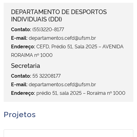
Ministério da Cidadania
DEPARTAMENTO DE DESPORTOS
INDIVIDUAIS (DDI)
Ministério da Saúde
Contato:
(55)3220-8177
E-mail:
departamentos.cefd@ufsm.br
Ministério de Minas e Energia
Endereço:
CEFD, Prédio 51, Sala 2025 – AVENIDA
Ministério da Ciência, Tecnologia, Inovações e Comunicações
RORAIMA nº 1000
Secretaria
Ministério do Meio Ambiente
Contato:
55 32208177
E-mail:
departamentos.cefd@ufsm.br
Ministério do Turismo
Endereço:
prédio 51, sala 2025 – Roraima nº 1000
Ministério do Desenvolvimento Regional
Projetos
Controladoria-Geral da União
Ministério da Mulher, da Família e dos Direitos Humanos