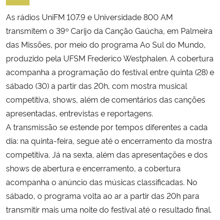
As rádios UniFM 107.9 e Universidade 800 AM
Secretaria-Geral
transmitem o 39º Carijo da Canção Gaúcha, em Palmeira
das Missões, por meio do programa Ao Sul do Mundo,
Secretaria de Governo
produzido pela UFSM Frederico Westphalen. A cobertura
acompanha a programação do festival entre quinta (28) e
Gabinete de Segurança Institucional
sábado (30) a partir das 20h, com mostra musical
competitiva, shows, além de comentários das canções
Advocacia-Geral da União
apresentadas, entrevistas e reportagens.
A transmissão se estende por tempos diferentes a cada
Banco Central do Brasil
dia: na quinta-feira, segue até o encerramento da mostra
Planalto
competitiva. Já na sexta, além das apresentações e dos
shows de abertura e encerramento, a cobertura
acompanha o anúncio das músicas classificadas. No
sábado, o programa volta ao ar a partir das 20h para
transmitir mais uma noite do festival até o resultado final.