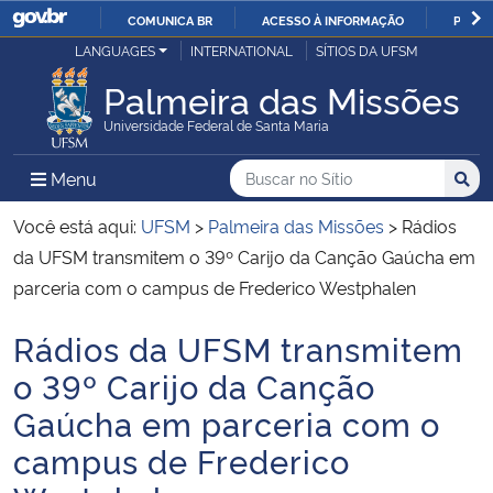
COMUNICA BR
ACESSO À INFORMAÇÃO
PARTI
Casa Civil
LANGUAGES
INTERNATIONAL
SÍTIOS DA UFSM
IR
PARA
Palmeira das Missões
Ministério da Justiça e Segurança Pública
O
Universidade Federal de Santa Maria
CONTEÚDO
Ministério da Defesa
Buscar no no Sítio
Busca
Busca:
Menu Principal do Sítio
Menu
Busc
Ministério das Relações Exteriores
Você está aqui:
UFSM
>
Palmeira das Missões
>
Rádios
da UFSM transmitem o 39º Carijo da Canção Gaúcha em
Ministério da Economia
parceria com o campus de Frederico Westphalen
Rádios da UFSM transmitem
Ministério da Infraestrutura
Início do conteúdo
o 39º Carijo da Canção
Ministério da Agricultura, Pecuária e Abastecimento
Gaúcha em parceria com o
campus de Frederico
Ministério da Educação