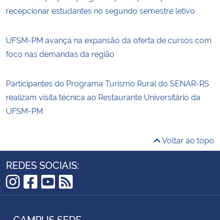
recepcionar estudantes no segundo semestre letivo
UFSM-PM avança na expansão da oferta de cursos com
foco nas demandas da região
Participantes do Programa Turismo Rural do SENAR-RS
realizam visita técnica ao Restaurante Universitário da
UFSM-PM
Voltar ao topo
REDES SOCIAIS:
Instagram
Facebook
YouTube
RSS
CAMPUS SEDE