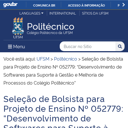
COMUNICA BR
ACESSO À INFORMAÇÃO
PARTI
Casa Civil
LANGUAGES
INTERNATIONAL
SÍTIOS DA UFSM
IR
PARA
Politécnico
Ministério da Justiça e Segurança Pública
O
Colégio Politécnico da UFSM
CONTEÚDO
Ministério da Defesa
Buscar no no Sítio
Busca
Busca:
Menu Principal do Sítio
Menu
Busc
Ministério das Relações Exteriores
Você está aqui:
UFSM
>
Politécnico
>
Seleção de Bolsista
para Projeto de Ensino Nº 052779: “Desenvolvimento de
Ministério da Economia
Softwares para Suporte à Gestão e Melhoria de
Processos do Colégio Politécnico”
Ministério da Infraestrutura
Seleção de Bolsista para
Início do conteúdo
Ministério da Agricultura, Pecuária e Abastecimento
Projeto de Ensino Nº 052779:
“Desenvolvimento de
Ministério da Educação
Softwares para Suporte à