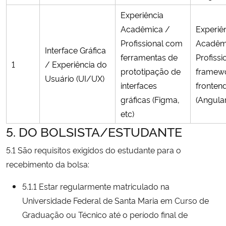
Experiência
Acadêmica /
Experiê
Profissional com
Acadêm
Interface Gráfica
ferramentas de
Profiss
1
/ Experiência do
prototipação de
framew
Usuário (UI/UX)
interfaces
fronten
gráficas (Figma,
(Angular
etc)
5. DO BOLSISTA/ESTUDANTE
5.1 São requisitos exigidos do estudante para o
recebimento da bolsa:
5.1.1 Estar regularmente matriculado na
Universidade Federal de Santa Maria em Curso de
Graduação ou Técnico até o período final de