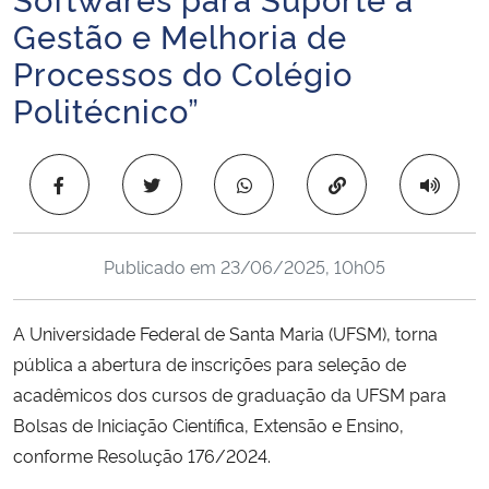
Ministério da Cidadania
Gestão e Melhoria de
Processos do Colégio
Ministério da Saúde
Politécnico”
Ministério de Minas e Energia
Copiar para área 
Ministério da Ciência, Tecnologia, Inovações e Comunicações
Ministério do Meio Ambiente
Publicado em
23/06/2025, 10h05
Ministério do Turismo
A Universidade Federal de Santa Maria (UFSM), torna
pública a abertura de inscrições para seleção de
Ministério do Desenvolvimento Regional
acadêmicos dos cursos de graduação da UFSM para
Bolsas de Iniciação Científica, Extensão e Ensino,
Controladoria-Geral da União
conforme Resolução 176/2024.
Ministério da Mulher, da Família e dos Direitos Humanos