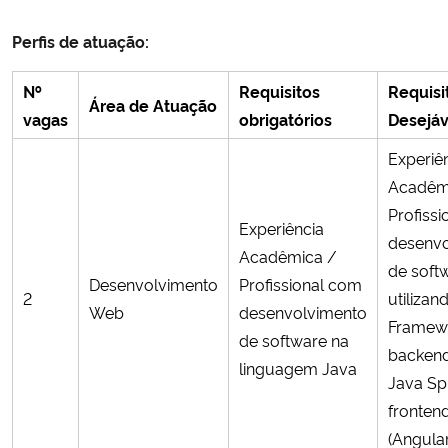
Perfis de atuação:
№
Requisitos
Requisi
Área de Atuação
vagas
obrigatórios
Desejáv
Experiê
Acadêm
Profiss
Experiência
desenvo
Acadêmica /
de soft
Desenvolvimento
Profissional com
2
utilizan
Web
desenvolvimento
Framew
de software na
backend
linguagem Java
Java Spr
fronten
(Angular