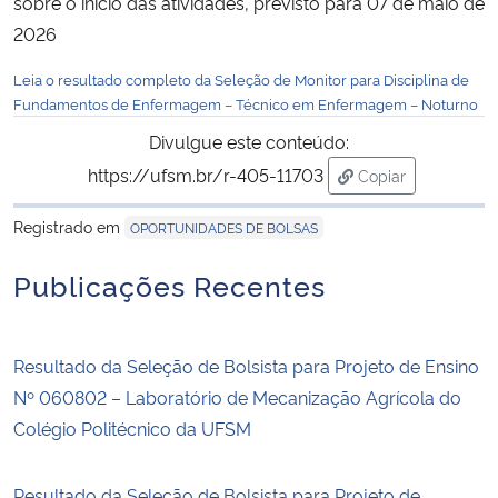
sobre o início das atividades, previsto para 07 de maio de
2026
Secretaria-Geral
Leia o resultado completo da Seleção de Monitor para Disciplina de
Fundamentos de Enfermagem – Técnico em Enfermagem – Noturno
Secretaria de Governo
Divulgue este conteúdo:
Gabinete de Segurança Institucional
https://ufsm.br/r-405-11703
Copiar
para área de tran
Registrado em
OPORTUNIDADES DE BOLSAS
Advocacia-Geral da União
Publicações Recentes
Banco Central do Brasil
Planalto
Resultado da Seleção de Bolsista para Projeto de Ensino
Nº 060802 – Laboratório de Mecanização Agrícola do
Colégio Politécnico da UFSM
Resultado da Seleção de Bolsista para Projeto de