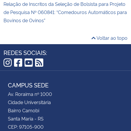
Relação de Inscritos da Seleção de Bolsista para Projeto
de Pesquisa Nº 060841: “Comedouros Automáticos para
Bovinos de Ovinos”
Voltar ao topo
REDES SOCIAIS:
Instagram
Facebook
YouTube
RSS
CAMPUS SEDE
Av. Roraima nº 1000
Cidade Universitária
Bairro Camobi
Santa Maria - RS
CEP: 97105-900