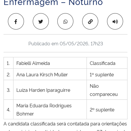
Enfermagem – Noturno
Ministério da Cidadania
Copiar para área 
Ministério da Saúde
Ministério de Minas e Energia
Publicado em
05/05/2026, 17h23
Ministério da Ciência, Tecnologia, Inovações e Comunicações
1.
Fabielli Almeida
Classificada
Ministério do Meio Ambiente
2.
Ana Laura Kirsch Muller
1º suplente
Ministério do Turismo
Não
3.
Luíza Harden Iparaguirre
compareceu
Ministério do Desenvolvimento Regional
Maria Eduarda Rodrigues
4.
2º suplente
Bohmer
Controladoria-Geral da União
A candidata classificada será contatada para orientações
Ministério da Mulher, da Família e dos Direitos Humanos