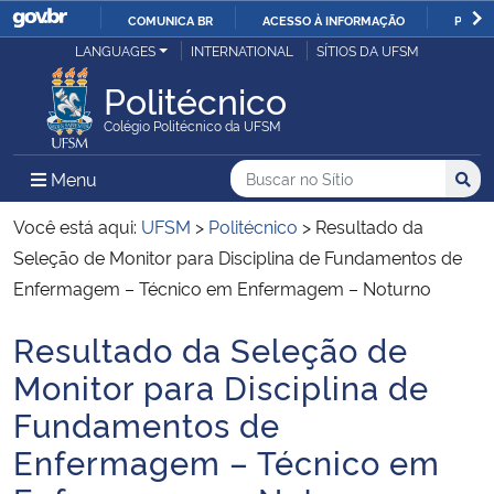
COMUNICA BR
ACESSO À INFORMAÇÃO
PARTI
Casa Civil
LANGUAGES
INTERNATIONAL
SÍTIOS DA UFSM
IR
PARA
Politécnico
Ministério da Justiça e Segurança Pública
O
Colégio Politécnico da UFSM
CONTEÚDO
Ministério da Defesa
Buscar no no Sítio
Busca
Busca:
Menu Principal do Sítio
Menu
Busc
Ministério das Relações Exteriores
Você está aqui:
UFSM
>
Politécnico
>
Resultado da
Seleção de Monitor para Disciplina de Fundamentos de
Ministério da Economia
Enfermagem – Técnico em Enfermagem – Noturno
Resultado da Seleção de
Ministério da Infraestrutura
Início do conteúdo
Monitor para Disciplina de
Ministério da Agricultura, Pecuária e Abastecimento
Fundamentos de
Enfermagem – Técnico em
Ministério da Educação