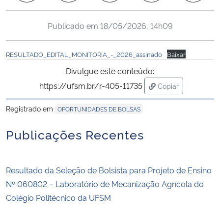
Ministério da Cidadania
Publicado em
18/05/2026, 14h09
Ministério da Saúde
RESULTADO_EDITAL_MONITORIA_-_2026_assinado
Baixar
Ministério de Minas e Energia
Divulgue este conteúdo:
https://ufsm.br/r-405-11735
Copiar
Ministério da Ciência, Tecnologia, Inovações e Comunicações
para área de tran
Registrado em
OPORTUNIDADES DE BOLSAS
Ministério do Meio Ambiente
Publicações Recentes
Ministério do Turismo
Ministério do Desenvolvimento Regional
Resultado da Seleção de Bolsista para Projeto de Ensino
Nº 060802 – Laboratório de Mecanização Agrícola do
Controladoria-Geral da União
Colégio Politécnico da UFSM
Ministério da Mulher, da Família e dos Direitos Humanos