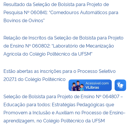
Resultado da Seleção de Bolsista para Projeto de
Pesquisa Nº 060841: “Comedouros Automáticos para
Secretaria-Geral
Bovinos de Ovinos”
Secretaria de Governo
Relação de Inscritos da Seleção de Bolsista para Projeto
Gabinete de Segurança Institucional
de Ensino Nº 060802: “Laboratório de Mecanização
Agrícola do Colégio Politécnico da UFSM”
Advocacia-Geral da União
Estão abertas as inscrições para o Processo Seletivo
Banco Central do Brasil
2027.1 do Colégio Politécnico
Planalto
Seleção de Bolsista para Projeto de Ensino Nº 064807 –
Educação para todos: Estratégias Pedagógicas que
Promovem a Inclusão e Auxiliam no Processo de Ensino-
aprendizagem, no Colégio Politécnico da UFSM