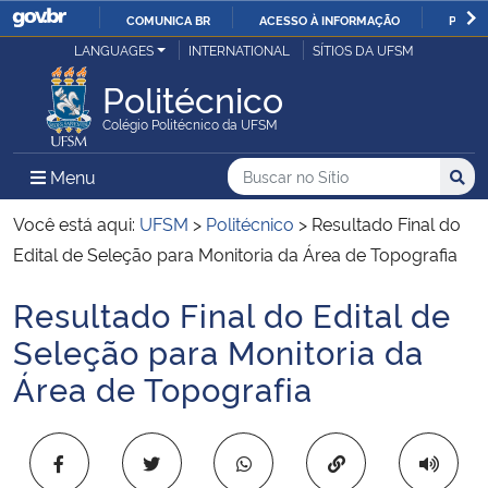
COMUNICA BR
ACESSO À INFORMAÇÃO
PARTI
Casa Civil
LANGUAGES
INTERNATIONAL
SÍTIOS DA UFSM
IR
PARA
Politécnico
Ministério da Justiça e Segurança Pública
O
Colégio Politécnico da UFSM
CONTEÚDO
Ministério da Defesa
Buscar no no Sítio
Busca
Busca:
Menu Principal do Sítio
Menu
Busc
Ministério das Relações Exteriores
Você está aqui:
UFSM
>
Politécnico
>
Resultado Final do
Edital de Seleção para Monitoria da Área de Topografia
Ministério da Economia
Resultado Final do Edital de
Início do conteúdo
Ministério da Infraestrutura
Seleção para Monitoria da
Área de Topografia
Ministério da Agricultura, Pecuária e Abastecimento
Ministério da Educação
Copiar para área 