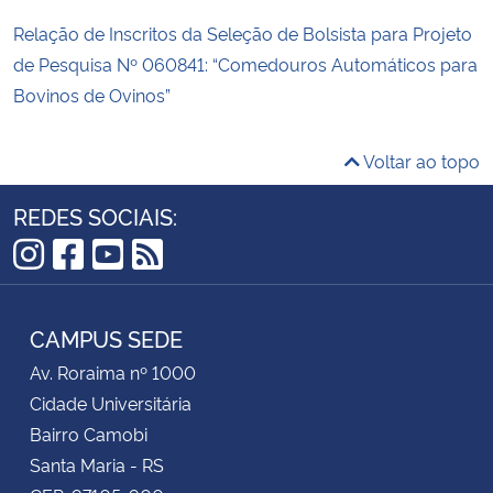
Relação de Inscritos da Seleção de Bolsista para Projeto
de Pesquisa Nº 060841: “Comedouros Automáticos para
Bovinos de Ovinos”
Voltar ao topo
REDES SOCIAIS:
Instagram
Facebook
YouTube
RSS
CAMPUS SEDE
Av. Roraima nº 1000
Cidade Universitária
Bairro Camobi
Santa Maria - RS