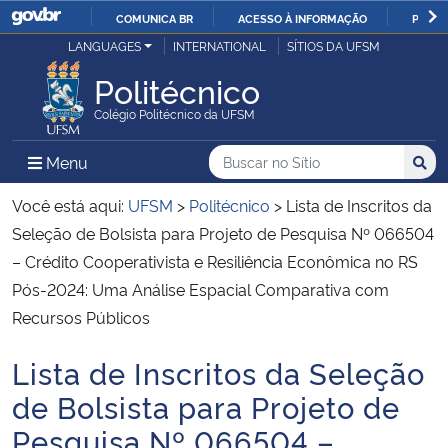
COMUNICA BR
ACESSO À INFORMAÇÃO
PARTI
Casa Civil
LANGUAGES
INTERNATIONAL
SÍTIOS DA UFSM
IR
PARA
Politécnico
Ministério da Justiça e Segurança Pública
O
Colégio Politécnico da UFSM
CONTEÚDO
Ministério da Defesa
Buscar no no Sítio
Busca
Busca:
Menu Principal do Sítio
Menu
Busc
Ministério das Relações Exteriores
Você está aqui:
UFSM
>
Politécnico
>
Lista de Inscritos da
Seleção de Bolsista para Projeto de Pesquisa Nº 066504
Ministério da Economia
– Crédito Cooperativista e Resiliência Econômica no RS
Pós-2024: Uma Análise Espacial Comparativa com
Ministério da Infraestrutura
Recursos Públicos
Ministério da Agricultura, Pecuária e Abastecimento
Lista de Inscritos da Seleção
Início do conteúdo
de Bolsista para Projeto de
Ministério da Educação
Pesquisa Nº 066504 –