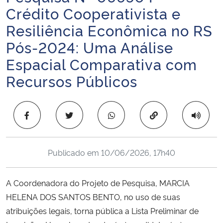
Crédito Cooperativista e
Ministério da Cidadania
Resiliência Econômica no RS
Ministério da Saúde
Pós-2024: Uma Análise
Espacial Comparativa com
Ministério de Minas e Energia
Recursos Públicos
Ministério da Ciência, Tecnologia, Inovações e Comunicações
Copiar para área 
Ministério do Meio Ambiente
Ministério do Turismo
Publicado em
10/06/2026, 17h40
Ministério do Desenvolvimento Regional
A Coordenadora do Projeto de Pesquisa, MARCIA
Controladoria-Geral da União
HELENA DOS SANTOS BENTO, no uso de suas
atribuições legais, torna pública a Lista Preliminar de
Ministério da Mulher, da Família e dos Direitos Humanos