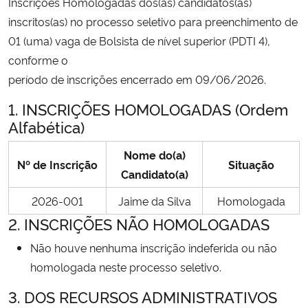
Inscrições Homologadas dos(as) candidatos(as)
inscritos(as) no processo seletivo para preenchimento de
Secretaria-Geral
01 (uma) vaga de Bolsista de nível superior (PDTI 4),
conforme o
Secretaria de Governo
período de inscrições encerrado em 09/06/2026.
1. INSCRIÇÕES HOMOLOGADAS (Ordem
Gabinete de Segurança Institucional
Alfabética)
Advocacia-Geral da União
Nome do(a)
Nº de Inscrição
Situação
Candidato(a)
Banco Central do Brasil
2026-001
Jaime da Silva
Homologada
Planalto
2. INSCRIÇÕES NÃO HOMOLOGADAS
Não houve nenhuma inscrição indeferida ou não
homologada neste processo seletivo.
3. DOS RECURSOS ADMINISTRATIVOS