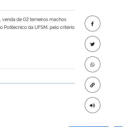
, venda de 02 terneiros machos
o Politécnico da UFSM, pelo critério
e transferência
Copiar para áre