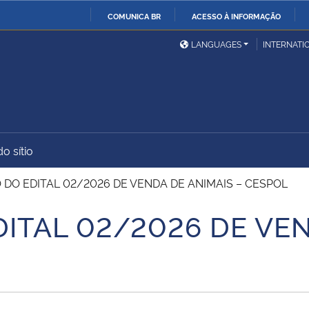
COMUNICA BR
ACESSO À INFORMAÇÃO
Ministério da Defesa
Ministério das Relações
Mini
IR
LANGUAGES
INTERNATI
Exteriores
PARA
O
Ministério da Cidadania
Ministério da Saúde
Mini
CONTEÚDO
o sítio
Ministério do
Controladoria-Geral da
Mini
Desenvolvimento Regional
União
Famí
 DO EDITAL 02/2026 DE VENDA DE ANIMAIS – CESPOL
Hum
ITAL 02/2026 DE VEN
Advocacia-Geral da União
Banco Central do Brasil
Plan