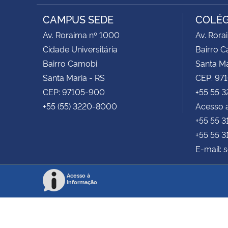
Instagram
Facebook
YouTube
RSS
CAMPUS SEDE
COLÉG
Av. Roraima nº 1000
Av. Rora
Cidade Universitária
Bairro 
Bairro Camobi
Santa Ma
Santa Maria - RS
CEP: 97
CEP: 97105-900
+55 55 
+55 (55) 3220-8000
Acesso a
+55 55 
+55 55 
E-mail: 
Acesso à
Informação