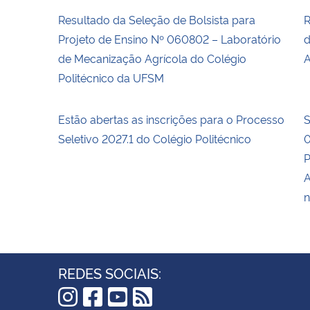
Resultado da Seleção de Bolsista para
R
Projeto de Ensino Nº 060802 – Laboratório
d
de Mecanização Agrícola do Colégio
A
Politécnico da UFSM
Estão abertas as inscrições para o Processo
S
Seletivo 2027.1 do Colégio Politécnico
0
P
A
n
REDES SOCIAIS: