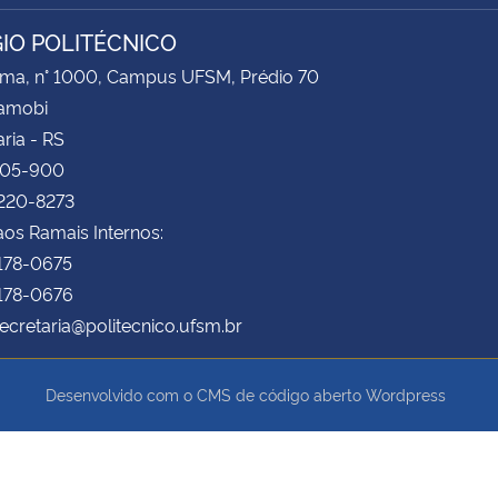
IO POLITÉCNICO
ima, n° 1000, Campus UFSM, Prédio 70
Camobi
ria - RS
105-900
3220-8273
os Ramais Internos:
3178-0675
3178-0676
secretaria@politecnico.ufsm.br
Desenvolvido com o CMS de código aberto
Wordpress