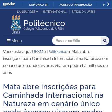
COMUNICA BR
ACESSO À INFORMAÇÃO
PARTI
Casa Civil
LANGUAGES
INTERNATIONAL
SÍTIOS DA UFSM
IR
PARA
Politécnico
Ministério da Justiça e Segurança Pública
O
Colégio Politécnico da UFSM
CONTEÚDO
Ministério da Defesa
Buscar no no Sítio
Busca
Busca:
Menu Principal do Sítio
Menu
Busc
Ministério das Relações Exteriores
Você está aqui:
UFSM
>
Politécnico
>
Mata abre
inscrições para Caminhada Internacional na Natureza em
Ministério da Economia
cenário único onde árvores viraram pedra há milhões de
anos
Ministério da Infraestrutura
Mata abre inscrições para
Início do conteúdo
Ministério da Agricultura, Pecuária e Abastecimento
Caminhada Internacional na
Natureza em cenário único
Ministério da Educação
onde árvores viraram pedra