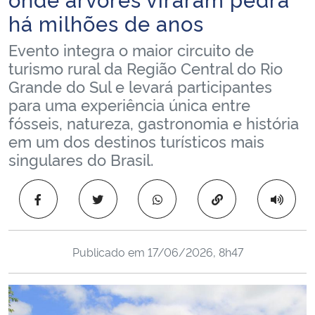
Ministério da Cidadania
há milhões de anos
Evento integra o maior circuito de
Ministério da Saúde
turismo rural da Região Central do Rio
Grande do Sul e levará participantes
Ministério de Minas e Energia
para uma experiência única entre
fósseis, natureza, gastronomia e história
Ministério da Ciência, Tecnologia, Inovações e Comunicações
em um dos destinos turísticos mais
singulares do Brasil.
Ministério do Meio Ambiente
Copiar para área 
Ministério do Turismo
Ministério do Desenvolvimento Regional
Publicado em
17/06/2026, 8h47
Controladoria-Geral da União
Ministério da Mulher, da Família e dos Direitos Humanos