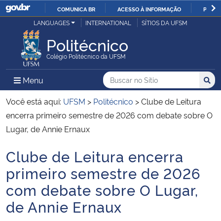
COMUNICA BR
ACESSO À INFORMAÇÃO
PARTI
Casa Civil
LANGUAGES
INTERNATIONAL
SÍTIOS DA UFSM
IR
PARA
Politécnico
Ministério da Justiça e Segurança Pública
O
Colégio Politécnico da UFSM
CONTEÚDO
Ministério da Defesa
Buscar no no Sítio
Busca
Busca:
Menu Principal do Sítio
Menu
Busc
Ministério das Relações Exteriores
Você está aqui:
UFSM
>
Politécnico
>
Clube de Leitura
encerra primeiro semestre de 2026 com debate sobre O
Ministério da Economia
Lugar, de Annie Ernaux
Clube de Leitura encerra
Ministério da Infraestrutura
Início do conteúdo
primeiro semestre de 2026
Ministério da Agricultura, Pecuária e Abastecimento
com debate sobre O Lugar,
de Annie Ernaux
Ministério da Educação