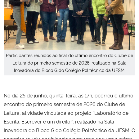
Secretaria-Geral
Secretaria de Governo
Gabinete de Segurança Institucional
Participantes reunidos ao final do último encontro do Clube de
Leitura do primeiro semestre de 2026, realizado na Sala
Advocacia-Geral da União
Inovadora do Bloco G do Colégio Politécnico da UFSM.
Banco Central do Brasil
No dia 25 de junho, quinta-feira, às 17h, ocorreu o último
Planalto
encontro do primeiro semestre de 2026 do Clube de
Leitura, atividade vinculada ao projeto “Laboratório de
Escrita: Escrever é um direito!”, realizado na Sala
Inovadora do Bloco G do Colégio Politécnico da UFSM. O
encontro reuniu participantes para uma conversa sobre