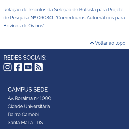
Relação de Inscritos da Seleção de Bolsista para Projeto
de Pesquisa Nº 060841: “Comedouros Automáticos para
Bovinos de Ovinos”
Voltar ao topo
REDES SOCIAIS:
Instagram
Facebook
YouTube
RSS
CAMPUS SEDE
Av. Roraima nº 1000
Cidade Universitária
Bairro Camobi
Santa Maria - RS