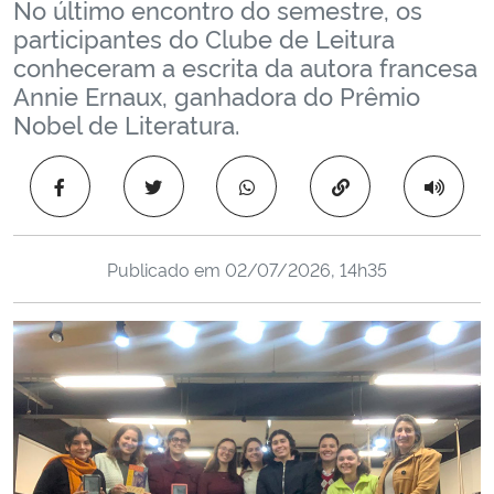
No último encontro do semestre, os
Ministério da Cidadania
participantes do Clube de Leitura
conheceram a escrita da autora francesa
Ministério da Saúde
Annie Ernaux, ganhadora do Prêmio
Nobel de Literatura.
Ministério de Minas e Energia
Copiar para área 
Ministério da Ciência, Tecnologia, Inovações e Comunicações
Ministério do Meio Ambiente
Publicado em
02/07/2026, 14h35
Ministério do Turismo
Ministério do Desenvolvimento Regional
Controladoria-Geral da União
Ministério da Mulher, da Família e dos Direitos Humanos