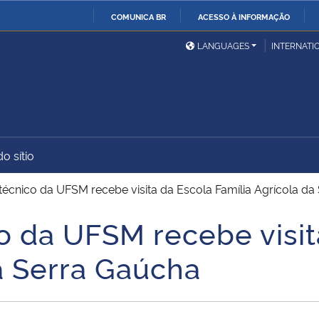
COMUNICA BR
ACESSO À INFORMAÇÃO
Ministério da Defesa
Ministério das Relações
Mini
IR
LANGUAGES
INTERNATI
Exteriores
PARA
O
Ministério da Cidadania
Ministério da Saúde
Mini
CONTEÚDO
o sítio
Ministério do
Controladoria-Geral da
Mini
Desenvolvimento Regional
União
Famí
itécnico da UFSM recebe visita da Escola Família Agrícola d
Hum
o da UFSM recebe visit
Advocacia-Geral da União
Banco Central do Brasil
Plan
a Serra Gaúcha