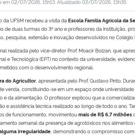
do em
02/07/2026, 15h13
. Atualizado
02/07/2026, 15h35
co da UFSM recebeu a visita da
Escola Família Agrícola da 
tes de duas turmas do 3º ano e professores da instituição
o, pesquisa, extensão e inovação desenvolvidos no Colégio P
al realizada pelo vice-diretor Prof. Moacir Bolzan, que apre
l e Tecnológica (EPT) no contexto da universidade, evidenc
ometidos com o desenvolvimento regional.
ira do Agricultor
, apresentada pelo Prof. Gustavo Pinto. Dura
de venda, constituindo-se em um espaço onde universidade e
o e da alimentação. O professor explicou que a comercializa
ão e assistência técnica realizado ao longo de todo o ano.
anos de funcionamento, movimentou
mais de R$ 6,7 milhões
d
toramento semanal da presença de agrotóxicos nos alimentos
alguma irregularidade
, demonstrando o compromisso com a