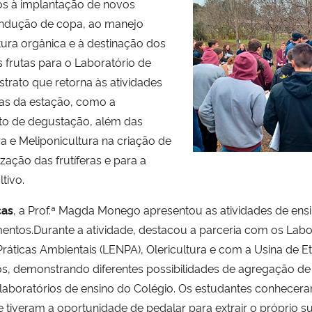
os à implantação de novos
condução de copa, ao manejo
tura orgânica e à destinação dos
 frutas para o Laboratório de
ato que retorna às atividades
tas da estação, como a
o de degustação, além das
a e Meliponicultura na criação de
zação das frutíferas e para a
tivo.
ças
, a Prof.ª Magda Monego apresentou as atividades de ens
ntos.Durante a atividade, destacou a parceria com os Labor
 Práticas Ambientais (LENPA), Olericultura e com a Usina de 
os, demonstrando diferentes possibilidades de agregação de
laboratórios de ensino do Colégio. Os estudantes conhecer
e tiveram a oportunidade de pedalar para extrair o próprio s