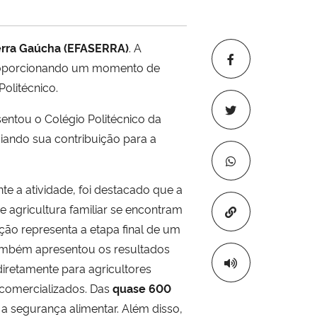
Serra Gaúcha (EFASERRA)
. A
, proporcionando um momento de
olitécnico.
sentou o Colégio Politécnico da
iando sua contribuição para a
nte a atividade, foi destacado que a
 agricultura familiar se encontram
Copiar para áre
ção representa a etapa final de um
 Também apresentou os resultados
iretamente para agricultores
 comercializados. Das
quase 600
 segurança alimentar. Além disso,