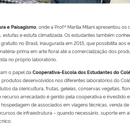
tura e Paisagismo
, onde a Prof.ª Marília Milani apresentou o
dos, estufas e estufa climatizada. Os estudantes também con
 gratuito no Brasil, inaugurada em 2015, que possibilita aos 
téria-prima em arte floral até a comercialização dos produ
da no próprio laboratório.
eram o papel da
Cooperativa-Escola dos Estudantes do Col
 produtos desenvolvidos nos diferentes laboratórios do Colé
os da olericultura, frutas, geleias, conservas vegetais, flo
 o recurso arrecadado é gerido pela cooperativa e investido
e hospedagem de associados em viagens técnicas, venda de 
ecursos de infraestrutura – quando necessário, suporte em a
cnico.