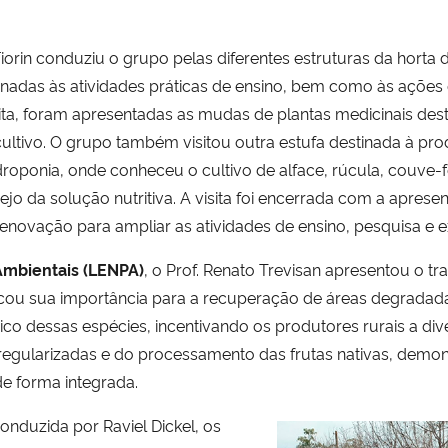
a Fiorin conduziu o grupo pelas diferentes estruturas da horta
nadas às atividades práticas de ensino, bem como às ações
sita, foram apresentadas as mudas de plantas medicinais dest
cultivo. O grupo também visitou outra estufa destinada à p
idroponia, onde conheceu o cultivo de alface, rúcula, couve
o da solução nutritiva. A visita foi encerrada com a aprese
enovação para ampliar as atividades de ensino, pesquisa e e
 Ambientais (LENPA)
, o Prof. Renato Trevisan apresentou o t
acou sua importância para a recuperação de áreas degradada
ico dessas espécies, incentivando os produtores rurais a di
egularizadas e do processamento das frutas nativas, dem
e forma integrada.
conduzida por Raviel Dickel, os