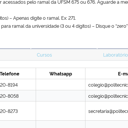
er acessados pelo ramal da UFSM 675 ou 676. Aguarde a me
tos) – Apenas digite o ramal. Ex: 271.
para ramal da universidade (3 ou 4 dígitos) – Disque o “zero” 
Cursos
Laboratóri
Telefone
Whatsapp
E-ma
220-8194
colegio@politecni
3220-8058
colegio@politecni
220-8273
secretaria@politec