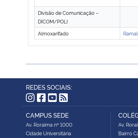
Divisão de Comunicação –
DICOM/POLI
Almoxarifado
Ramal 
REDES SOCIAIS:
Instagram
Facebook
YouTube
RSS
CAMPUS SEDE
COLÉG
Av. Roraima nº 1000
Av. Rora
Cidade Universitária
Bairro 