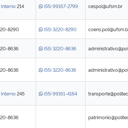
Interno
214
(55) 99167-2799
cespol@ufsm.br
3220-8290
(55) 3220-8290
coens.poli@ufsm.b
3220-8636
(55) 3220-8636
administrativo@pol
3220-8636
(55) 3220-8636
administrativo@pol
Interno
245
(55) 99161-4164
transporte@politec
3220-8636
patrimonio@polite