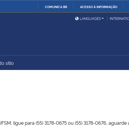
COMUNICA BR
ACESSO À INFORMAÇÃO
Ministério da Defesa
Ministério das Relações
Mini
IR
LANGUAGES
INTERNATI
Exteriores
PARA
O
Ministério da Cidadania
Ministério da Saúde
Mini
CONTEÚDO
o sítio
Ministério do
Controladoria-Geral da
Mini
Desenvolvimento Regional
União
Famí
Hum
Advocacia-Geral da União
Banco Central do Brasil
Plan
 UFSM, ligue para (55) 3178-0675 ou (55) 3178-0676, aguard