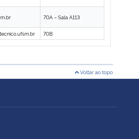
sm.br
70A – Sala A113
tecnico.ufsm.br
70B
Voltar ao topo