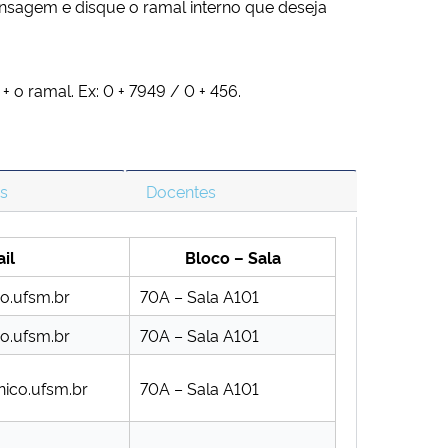
nsagem e disque o ramal interno que deseja
+ o ramal. Ex: 0 + 7949 / 0 + 456.
os
Docentes
il
Bloco – Sala
co.ufsm.br
70A – Sala A101
co.ufsm.br
70A – Sala A101
nico.ufsm.br
70A – Sala A101