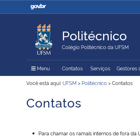
Casa Civil
Ministério da Justiça e
Segurança Pública
Politécnico
Ministério da Agricultura,
Ministério da Educação
Colégio Politécnico da UFSM
Pecuária e Abastecimento
Menu Principal do Sítio
Menu
Contatos
Serviços
Gestores d
Ministério do Meio Ambiente
Ministério do Turismo
Você está aqui:
UFSM
>
Politécnico
>
Contatos
Contatos
Início do conteúdo
Secretaria de Governo
Gabinete de Segurança
Institucional
Para chamar os ramais internos de fora da