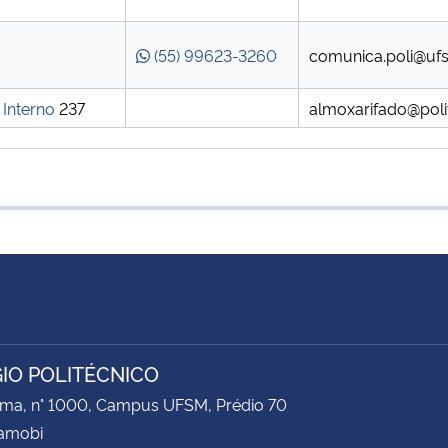
(55) 99623-3260
comunica.poli@uf
Interno
237
almoxarifado@poli
IO POLITÉCNICO
ima, n° 1000, Campus UFSM, Prédio 70
Camobi