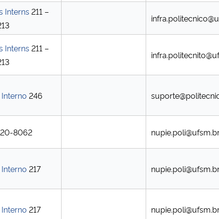
 Interns
211 –
infra.politecnico@
213
 Interns
211 –
infra.politecnito@u
213
Interno
246
suporte@politecni
3220-8062
nupie.poli@ufsm.b
Interno
217
nupie.poli@ufsm.b
Interno
217
nupie.poli@ufsm.b