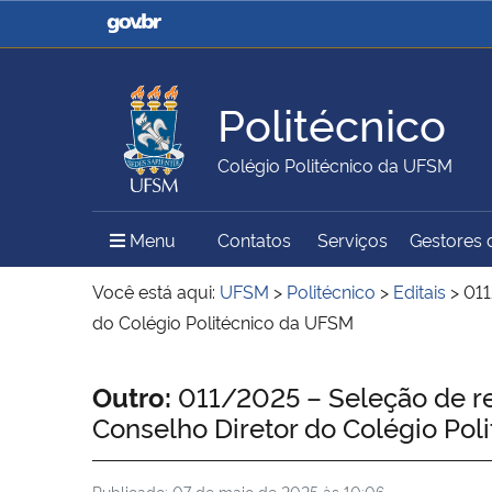
Casa Civil
Ministério da Justiça e
Segurança Pública
Politécnico
Ministério da Agricultura,
Ministério da Educação
Colégio Politécnico da UFSM
Pecuária e Abastecimento
Menu Principal do Sítio
Menu
Contatos
Serviços
Gestores d
Ministério do Meio Ambiente
Ministério do Turismo
Você está aqui:
UFSM
>
Politécnico
>
Editais
>
011
do Colégio Politécnico da UFSM
Secretaria de Governo
Gabinete de Segurança
Início do conteúdo
Outro:
011/2025 – Seleção de re
Institucional
Conselho Diretor do Colégio Po
Publicado:
07 de maio de 2025 às 10:06