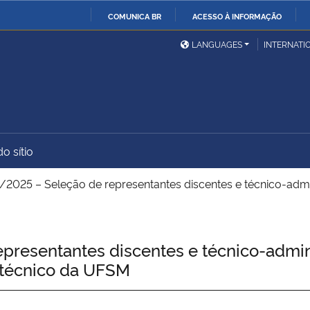
COMUNICA BR
ACESSO À INFORMAÇÃO
Ministério da Defesa
Ministério das Relações
Mini
IR
LANGUAGES
INTERNATI
Exteriores
PARA
O
Ministério da Cidadania
Ministério da Saúde
Mini
CONTEÚDO
o sítio
Ministério do
Controladoria-Geral da
Mini
Desenvolvimento Regional
União
Famí
/2025 – Seleção de representantes discentes e técnico-admi
Hum
Advocacia-Geral da União
Banco Central do Brasil
Plan
presentantes discentes e técnico-admin
litécnico da UFSM