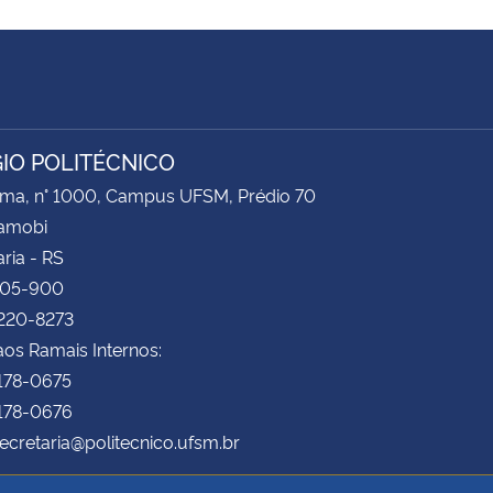
IO POLITÉCNICO
ima, n° 1000, Campus UFSM, Prédio 70
Camobi
ria - RS
105-900
3220-8273
os Ramais Internos:
3178-0675
3178-0676
secretaria@politecnico.ufsm.br