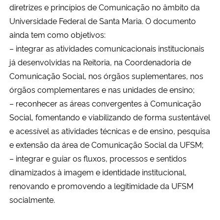
diretrizes e princípios de Comunicação no âmbito da
Ministério da Cidadania
Universidade Federal de Santa Maria. O documento
ainda tem como objetivos:
Ministério da Saúde
– integrar as atividades comunicacionais institucionais
Ministério de Minas e Energia
já desenvolvidas na Reitoria, na Coordenadoria de
Comunicação Social, nos órgãos suplementares, nos
Ministério da Ciência, Tecnologia, Inovações e Comunicações
órgãos complementares e nas unidades de ensino;
– reconhecer as áreas convergentes à Comunicação
Ministério do Meio Ambiente
Social, fomentando e viabilizando de forma sustentável
e acessível as atividades técnicas e de ensino, pesquisa
Ministério do Turismo
e extensão da área de Comunicação Social da UFSM;
– integrar e guiar os fluxos, processos e sentidos
Ministério do Desenvolvimento Regional
dinamizados à imagem e identidade institucional,
renovando e promovendo a legitimidade da UFSM
Controladoria-Geral da União
socialmente.
Ministério da Mulher, da Família e dos Direitos Humanos