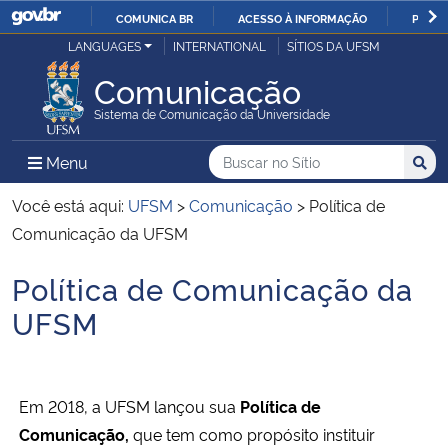
COMUNICA BR
ACESSO À INFORMAÇÃO
PARTI
Casa Civil
LANGUAGES
INTERNATIONAL
SÍTIOS DA UFSM
IR
PARA
Comunicação
Ministério da Justiça e Segurança Pública
O
Sistema de Comunicação da Universidade
CONTEÚDO
Ministério da Defesa
Buscar no no Sítio
Busca
Busca:
Menu Principal do Sítio
Menu
Busc
Ministério das Relações Exteriores
Você está aqui:
UFSM
>
Comunicação
>
Política de
Comunicação da UFSM
Ministério da Economia
Política de Comunicação da
Início do conteúdo
Ministério da Infraestrutura
UFSM
Ministério da Agricultura, Pecuária e Abastecimento
Em
2018, a UFSM lançou sua
Política de
Ministério da Educação
Comunicação,
que tem como propósito instituir