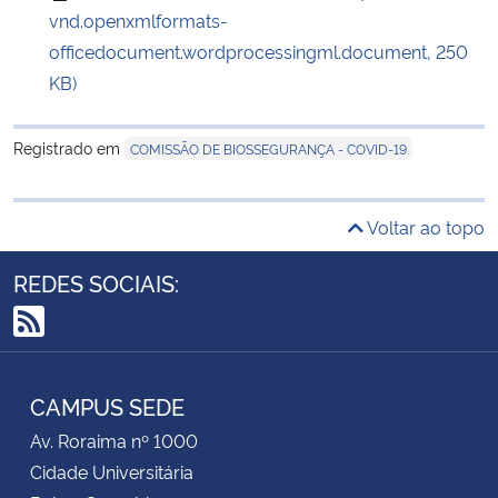
vnd.openxmlformats-
officedocument.wordprocessingml.document, 250
KB)
Registrado em
COMISSÃO DE BIOSSEGURANÇA - COVID-19
Voltar ao topo
REDES SOCIAIS:
RSS
CAMPUS SEDE
Av. Roraima nº 1000
Cidade Universitária