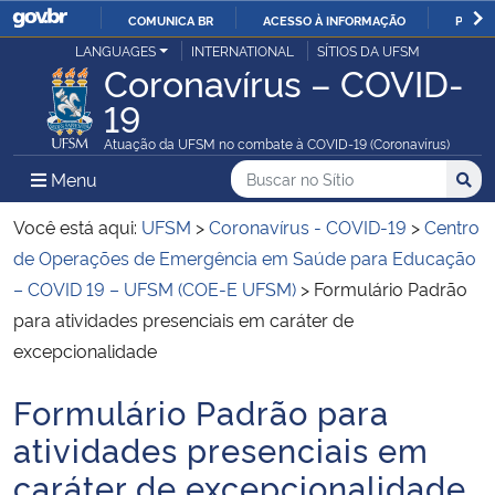
COMUNICA BR
ACESSO À INFORMAÇÃO
PARTI
Casa Civil
LANGUAGES
INTERNATIONAL
SÍTIOS DA UFSM
IR
Coronavírus – COVID-
PARA
19
Ministério da Justiça e Segurança Pública
O
Atuação da UFSM no combate à COVID-19 (Coronavírus)
CONTEÚDO
Ministério da Defesa
Buscar no no Sítio
Busca
Busca:
Menu Principal do Sítio
Menu
Busc
Ministério das Relações Exteriores
Você está aqui:
UFSM
>
Coronavírus - COVID-19
>
Centro
de Operações de Emergência em Saúde para Educação
Ministério da Economia
– COVID 19 – UFSM (COE-E UFSM)
>
Formulário Padrão
para atividades presenciais em caráter de
Ministério da Infraestrutura
excepcionalidade
Ministério da Agricultura, Pecuária e Abastecimento
Formulário Padrão para
Início do conteúdo
atividades presenciais em
Ministério da Educação
caráter de excepcionalidade