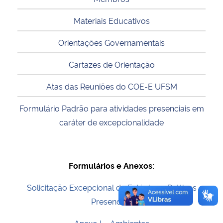
Materiais Educativos
Secretaria-Geral
Orientações Governamentais
Secretaria de Governo
Cartazes de Orientação
Gabinete de Segurança Institucional
Atas das Reuniões do COE-E UFSM
Advocacia-Geral da União
Formulário Padrão para atividades presenciais em
caráter de excepcionalidade
Banco Central do Brasil
Planalto
Formulários e Anexos:
Solicitação Excepcional de Estágios e Práticas
Presenciais
Anexo I – Ambientes