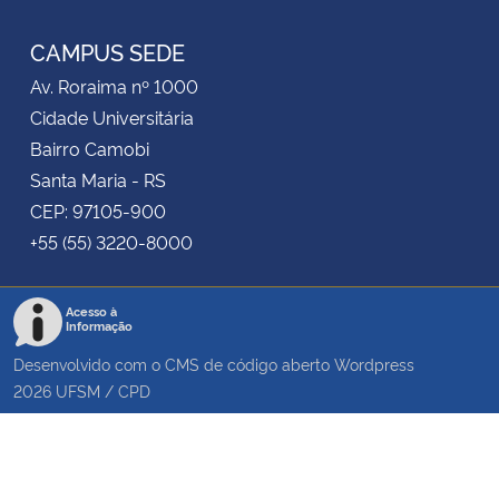
RSS
CAMPUS SEDE
Av. Roraima nº 1000
Cidade Universitária
Bairro Camobi
Santa Maria - RS
CEP: 97105-900
+55 (55) 3220-8000
Acesso à
Informação
Desenvolvido com o CMS de código aberto
Wordpress
2026
UFSM
/
CPD