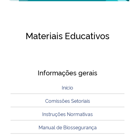
Ministério da Cidadania
Ministério da Saúde
Materiais Educativos
Ministério de Minas e Energia
Ministério da Ciência, Tecnologia, Inovações e Comunicações
Ministério do Meio Ambiente
Informações gerais
Ministério do Turismo
Início
Comissões Setoriais
Ministério do Desenvolvimento Regional
Instruções Normativas
Controladoria-Geral da União
Manual de Biossegurança
Ministério da Mulher, da Família e dos Direitos Humanos