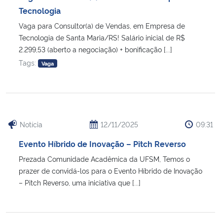
Tecnologia
Secretaria-Geral
Vaga para Consultor(a) de Vendas, em Empresa de
Tecnologia de Santa Maria/RS! Salário inicial de R$
2.299,53 (aberto a negociação) + bonificação [...]
Secretaria de Governo
Tags:
Vaga
Gabinete de Segurança Institucional
Advocacia-Geral da União
Notícia
12/11/2025
09:31
Banco Central do Brasil
Evento Híbrido de Inovação – Pitch Reverso
Planalto
Prezada Comunidade Acadêmica da UFSM, Temos o
prazer de convidá-los para o Evento Híbrido de Inovação
– Pitch Reverso, uma iniciativa que [...]