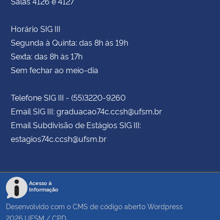
Salas 4126 e 4127
Horário SIG III
Segunda à Quinta: das 8h às 19h
Sexta: das 8h às 17h
Sem fechar ao meio-dia
Telefone SIG III - (55)3220-9260
Email SIG III: graduacao74c.ccsh@ufsm.br
Email Subdivisão de Estágios SIG III:
estagios74c.ccsh@ufsm.br
Acesso à
Informação
Desenvolvido com o CMS de código aberto
Wordpress
2026
UFSM
/
CPD