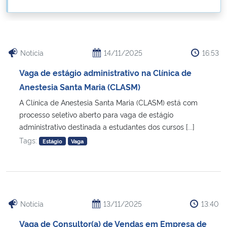
Ministério da Cidadania
Ministério da Saúde
Notícia
14/11/2025
16:53
Ministério de Minas e Energia
Vaga de estágio administrativo na Clínica de
Anestesia Santa Maria (CLASM)
Ministério da Ciência, Tecnologia, Inovações e Comunicações
A Clínica de Anestesia Santa Maria (CLASM) está com
processo seletivo aberto para vaga de estágio
Ministério do Meio Ambiente
administrativo destinada a estudantes dos cursos [...]
Tags:
Estágio
Vaga
Ministério do Turismo
Ministério do Desenvolvimento Regional
Controladoria-Geral da União
Notícia
13/11/2025
13:40
Vaga de Consultor(a) de Vendas em Empresa de
Ministério da Mulher, da Família e dos Direitos Humanos