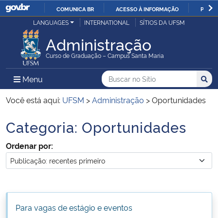
COMUNICA BR
ACESSO À INFORMAÇÃO
PARTI
Casa Civil
LANGUAGES
INTERNATIONAL
SÍTIOS DA UFSM
IR
PARA
Administração
Ministério da Justiça e Segurança Pública
O
Curso de Graduação – Campus Santa Maria
CONTEÚDO
Ministério da Defesa
Buscar no no Sítio
Busca
Busca:
Menu Principal do Sítio
Menu
Busc
Ministério das Relações Exteriores
Você está aqui:
UFSM
>
Administração
>
Oportunidades
Categoria:
Oportunidades
Ministério da Economia
Início do conteúdo
Ordenar por:
Ministério da Infraestrutura
Ministério da Agricultura, Pecuária e Abastecimento
Ministério da Educação
Para vagas de estágio e eventos