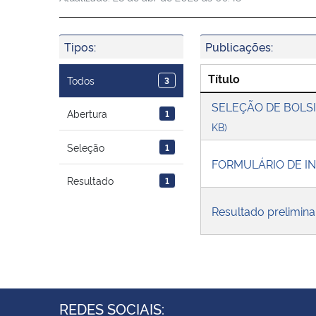
Tipos:
Publicações:
Título
Todos
3
SELEÇÃO DE BOLS
Abertura
1
KB)
Seleção
1
FORMULÁRIO DE I
Resultado
1
Resultado prelimin
REDES SOCIAIS: