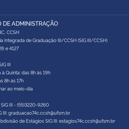
 DE ADMINISTRAÇÃO
74C, CCSH
ia Integrada de Graduação III/CCSH (SIG III/CCSH)
26 e 4127
IG III
à Quinta: das 8h às 19h
as 8h às 17h
har ao meio-dia
 SIG III - (55)3220-9260
G III: graduacao74c.ccsh@ufsm.br
bdivisão de Estágios SIG III: estagios74c.ccsh@ufsm.br