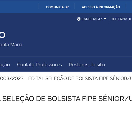
COMUNICA BR
ACESSO À INFORMAÇÃO
Ministério da Defesa
Ministério das Relações
Mini
IR
LANGUAGES
INTERNATI
Exteriores
PARA
o
O
Ministério da Cidadania
Ministério da Saúde
Mini
CONTEÚDO
anta Maria
ação
Contato Professores
Gestores do sítio
Ministério do
Controladoria-Geral da
Mini
Desenvolvimento Regional
União
Famí
003/2022 – EDITAL SELEÇÃO DE BOLSISTA FIPE SÊNIOR
Hum
L SELEÇÃO DE BOLSISTA FIPE SÊNIOR
Advocacia-Geral da União
Banco Central do Brasil
Plan