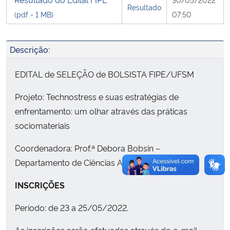
Resultado
(pdf - 1 MB)
07:50
Secretaria-Geral
Descrição:
Secretaria de Governo
EDITAL de SELEÇÃO de BOLSISTA FIPE/UFSM
Gabinete de Segurança Institucional
Projeto: Technostress e suas estratégias de
Advocacia-Geral da União
enfrentamento: um olhar através das práticas
sociomateriais
Banco Central do Brasil
Coordenadora: Prof.ª Debora Bobsin –
Planalto
Departamento de Ciências Administrativas
INSCRIÇÕES
Período: de 23 a 25/05/2022.
As inscrições serão efetuadas através do e-mail