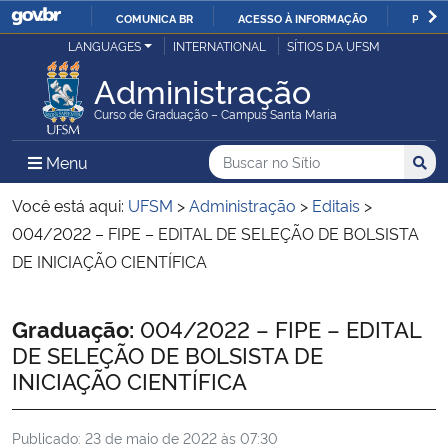
COMUNICA BR
ACESSO À INFORMAÇÃO
PARTI
Casa Civil
LANGUAGES
INTERNATIONAL
SÍTIOS DA UFSM
IR
PARA
Administração
Ministério da Justiça e Segurança Pública
O
Curso de Graduação – Campus Santa Maria
CONTEÚDO
Ministério da Defesa
Buscar no no Sítio
Busca
Busca:
Menu Principal do Sítio
Menu
Busc
Ministério das Relações Exteriores
Você está aqui:
UFSM
>
Administração
>
Editais
>
004/2022 – FIPE – EDITAL DE SELEÇÃO DE BOLSISTA
Ministério da Economia
DE INICIAÇÃO CIENTÍFICA
Ministério da Infraestrutura
Início do conteúdo
Graduação:
004/2022 – FIPE – EDITAL
DE SELEÇÃO DE BOLSISTA DE
Ministério da Agricultura, Pecuária e Abastecimento
INICIAÇÃO CIENTÍFICA
Ministério da Educação
Publicado:
23 de maio de 2022 às 07:30