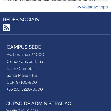
Voltar ao topo
deborabobsin@gmail.com
REQUISITOS (entre outros):
REDES SOCIAIS:
Estar regularmente matriculado(a) no curso de
RSS
graduação em Administração da UFSM
CAMPUS SEDE
Av. Roraima nº 1000
Cidade Universitária
Bairro Camobi
Santa Maria - RS
CEP: 97105-900
+55 (55) 3220-8000
CURSO DE ADMINISTRAÇÃO
Prédio 74C, CCSH