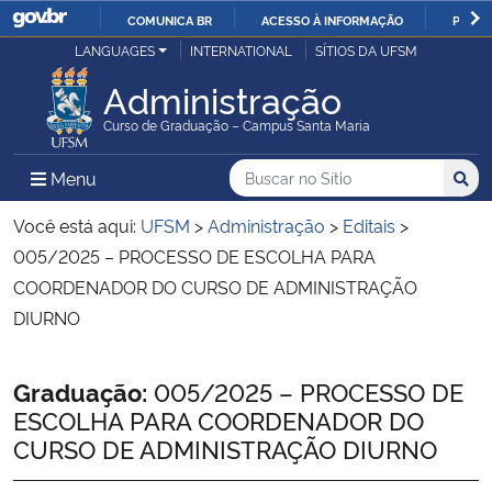
COMUNICA BR
ACESSO À INFORMAÇÃO
PARTI
Casa Civil
LANGUAGES
INTERNATIONAL
SÍTIOS DA UFSM
IR
PARA
Administração
Ministério da Justiça e Segurança Pública
O
Curso de Graduação – Campus Santa Maria
CONTEÚDO
Ministério da Defesa
Buscar no no Sítio
Busca
Busca:
Menu Principal do Sítio
Menu
Busc
Ministério das Relações Exteriores
Você está aqui:
UFSM
>
Administração
>
Editais
>
005/2025 – PROCESSO DE ESCOLHA PARA
Ministério da Economia
COORDENADOR DO CURSO DE ADMINISTRAÇÃO
DIURNO
Ministério da Infraestrutura
Início do conteúdo
Graduação:
005/2025 – PROCESSO DE
Ministério da Agricultura, Pecuária e Abastecimento
ESCOLHA PARA COORDENADOR DO
CURSO DE ADMINISTRAÇÃO DIURNO
Ministério da Educação