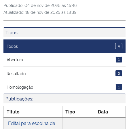
Publicado:
04 de nov de 2025 às 15:46
Ministério da Cidadania
Atualizado:
18 de nov de 2025 às 18:39
Ministério da Saúde
Tipos:
Ministério de Minas e Energia
Todos
4
Ministério da Ciência, Tecnologia, Inovações e Comunicações
Abertura
1
Ministério do Meio Ambiente
Resultado
2
Ministério do Turismo
Homologação
1
Ministério do Desenvolvimento Regional
Publicações:
Título
Tipo
Data
Controladoria-Geral da União
Edital para escolha da
Ministério da Mulher, da Família e dos Direitos Humanos