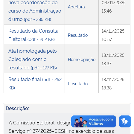
nova coordenação do
04/11/2025
Abertura
curso de Administração
15:46
Secretaria-Geral
diurno
(pdf - 385 KB)
Secretaria de Governo
Resultado da Consulta
14/11/2025
Resultado
Eleitoral
(pdf - 252 KB)
10:57
Gabinete de Segurança Institucional
Ata homologada pelo
18/11/2025
Colegiado com o
Homologação
Advocacia-Geral da União
18:37
resultado
(pdf - 177 KB)
Banco Central do Brasil
Resultado final
(pdf - 252
18/11/2025
Resultado
KB)
18:38
Planalto
Descrição:
A Comissão Eleitoral, designada pela Ordem de
Serviço nº 37/2025–CCSH no exercício de suas