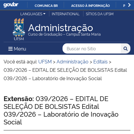
COMUNICA BR
ACESSO À INFORMAÇÃO
PARTI
Casa Civil
LANGUAGES
INTERNATIONAL
SÍTIOS DA UFSM
IR
PARA
Administração
Ministério da Justiça e Segurança Pública
O
Curso de Graduação – Campus Santa Maria
CONTEÚDO
Ministério da Defesa
Buscar no no Sítio
Busca
Busca:
Menu Principal do Sítio
Menu
Busc
Ministério das Relações Exteriores
Você está aqui:
UFSM
>
Administração
>
Editais
>
039/2026 – EDITAL DE SELEÇÃO DE BOLSISTAS Edital
Ministério da Economia
039/2026 – Laboratório de Inovação Social
Ministério da Infraestrutura
Início do conteúdo
Extensão:
039/2026 – EDITAL DE
SELEÇÃO DE BOLSISTAS Edital
Ministério da Agricultura, Pecuária e Abastecimento
039/2026 – Laboratório de Inovação
Social
Ministério da Educação