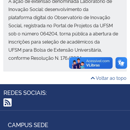
A ação de extensão denominada Laboratório de
Inovação Social: desenvolvimento da
Secretaria-Geral
plataforma digital do Observatório de Inovação
Social, registrada no Portal de Projetos da UFSM
Secretaria de Governo
sob o número 064204, torna pública a abertura de
inscrições para seleção de acadêmicos da
Gabinete de Segurança Institucional
UFSM para Bolsa de Extensão Universitária,
conforme Resolução N. 176/2024.
Advocacia-Geral da União
Banco Central do Brasil
Voltar ao topo
Planalto
REDES SOCIAIS:
RSS
CAMPUS SEDE