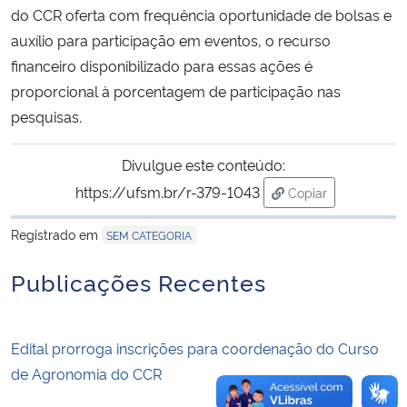
do CCR oferta com frequência oportunidade de bolsas e
auxílio para participação em eventos, o recurso
Secretaria-Geral
financeiro disponibilizado para essas ações é
proporcional à porcentagem de participação nas
Secretaria de Governo
pesquisas.
Gabinete de Segurança Institucional
Divulgue este conteúdo:
Advocacia-Geral da União
https://ufsm.br/r-379-1043
Copiar
para área de tran
Registrado em
Banco Central do Brasil
SEM CATEGORIA
Publicações Recentes
Planalto
Edital prorroga inscrições para coordenação do Curso
de Agronomia do CCR