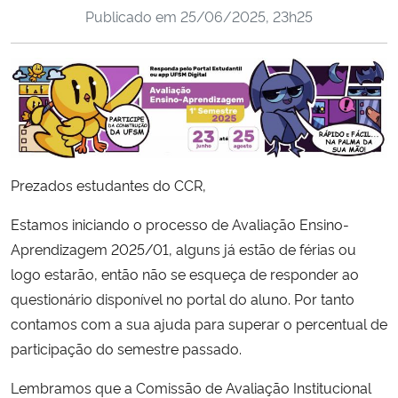
Publicado em
25/06/2025, 23h25
Ministério da Cidadania
Ministério da Saúde
Ministério de Minas e Energia
Ministério da Ciência, Tecnologia, Inovações e Comunicações
Prezados estudantes do CCR,
Ministério do Meio Ambiente
Estamos iniciando o processo de Avaliação Ensino-
Aprendizagem 2025/01, alguns já estão de férias ou
Ministério do Turismo
logo estarão, então não se esqueça de responder ao
questionário disponível no portal do aluno. Por tanto
Ministério do Desenvolvimento Regional
contamos com a sua ajuda para superar o percentual de
Controladoria-Geral da União
participação do semestre passado.
Lembramos que a Comissão de Avaliação Institucional
Ministério da Mulher, da Família e dos Direitos Humanos