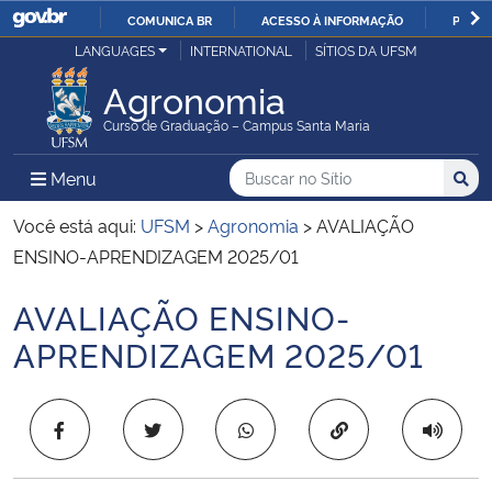
COMUNICA BR
ACESSO À INFORMAÇÃO
PARTI
Casa Civil
LANGUAGES
INTERNATIONAL
SÍTIOS DA UFSM
IR
PARA
Agronomia
Ministério da Justiça e Segurança Pública
O
Curso de Graduação – Campus Santa Maria
CONTEÚDO
Ministério da Defesa
Buscar no no Sítio
Busca
Busca:
Menu Principal do Sítio
Menu
Busc
Ministério das Relações Exteriores
Você está aqui:
UFSM
>
Agronomia
>
AVALIAÇÃO
ENSINO-APRENDIZAGEM 2025/01
Ministério da Economia
AVALIAÇÃO ENSINO-
Início do conteúdo
Ministério da Infraestrutura
APRENDIZAGEM 2025/01
Ministério da Agricultura, Pecuária e Abastecimento
Copiar para área 
Ministério da Educação