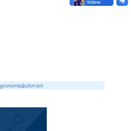
agronomia@ufsm.br
)