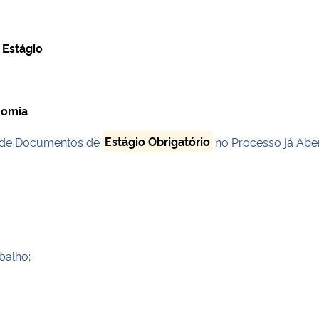
 Estágio
nomia
ão de Documentos de
Estágio Obrigatório
no Processo já Aber
balho;