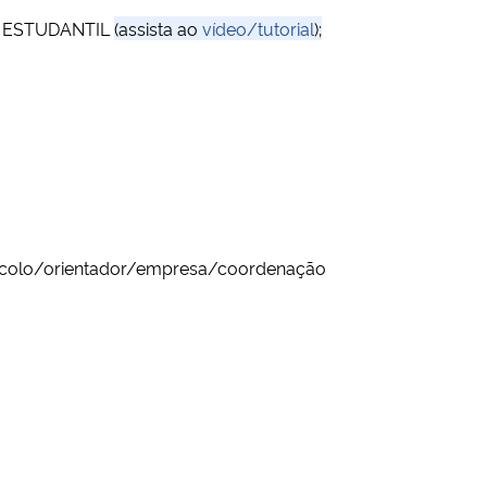
AL ESTUDANTIL
(assista ao
vídeo/tutorial
);
ocolo/orientador/empresa/coordenação