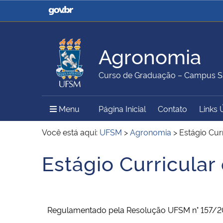
Casa Civil
Ministério da Justiça e
Segurança Pública
Agronomia
Ministério da Agricultura,
Ministério da Educação
Curso de Graduação – Campus S
Pecuária e Abastecimento
Menu Principal do Sítio
Menu
Página Inicial
Contato
Links 
Ministério do Meio Ambiente
Ministério do Turismo
Você está aqui:
UFSM
>
Agronomia
>
Estágio Curr
Estágio Curricular
Início do conteúdo
Secretaria de Governo
Gabinete de Segurança
Institucional
Regulamentado pela Resolução UFSM n° 157/2