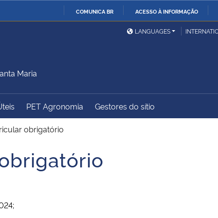
COMUNICA BR
ACESSO À INFORMAÇÃO
Ministério da Defesa
Ministério das Relações
Mini
IR
LANGUAGES
INTERNATI
Exteriores
PARA
O
Ministério da Cidadania
Ministério da Saúde
Mini
CONTEÚDO
anta Maria
Úteis
PET Agronomia
Gestores do sítio
Ministério do
Controladoria-Geral da
Mini
Desenvolvimento Regional
União
Famí
icular obrigatório
Hum
 obrigatório
Advocacia-Geral da União
Banco Central do Brasil
Plan
024;