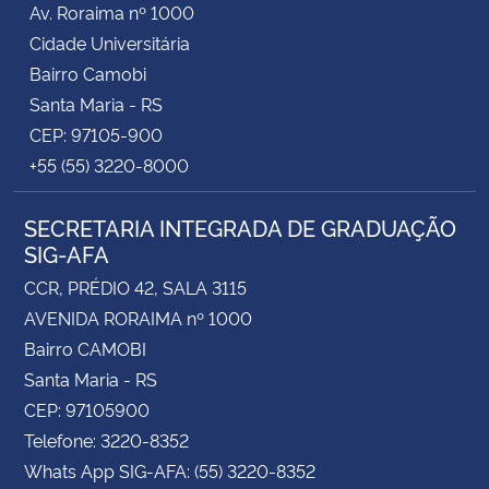
Av. Roraima nº 1000
Cidade Universitária
Secretaria-Geral
Bairro Camobi
Santa Maria - RS
Secretaria de Governo
CEP: 97105-900
+55 (55) 3220-8000
Gabinete de Segurança Institucional
SECRETARIA INTEGRADA DE GRADUAÇÃO
Advocacia-Geral da União
SIG-AFA
Banco Central do Brasil
CCR, PRÉDIO 42, SALA 3115
AVENIDA RORAIMA nº 1000
Planalto
Bairro CAMOBI
Santa Maria - RS
CEP: 97105900
Telefone: 3220-8352
Whats App SIG-AFA: (55) 3220-8352