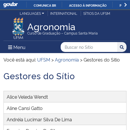
COMUNICA BR
ACESSO À INFORMAÇÃO
PARTI
Casa Civil
LANGUAGES
INTERNATIONAL
SÍTIOS DA UFSM
IR
PARA
Agronomia
Ministério da Justiça e Segurança Pública
O
Curso de Graduação – Campus Santa Maria
CONTEÚDO
Ministério da Defesa
Buscar no no Sítio
Busca
Busca:
Menu Principal do Sítio
Menu
Busc
Ministério das Relações Exteriores
Você está aqui:
UFSM
>
Agronomia
>
Gestores do Sítio
Gestores do Sítio
Ministério da Economia
Início do conteúdo
Ministério da Infraestrutura
Alice Veleda Wendt
Ministério da Agricultura, Pecuária e Abastecimento
Aline Cansi Gatto
Andréia Lucimar Silva De Lima
Ministério da Educação