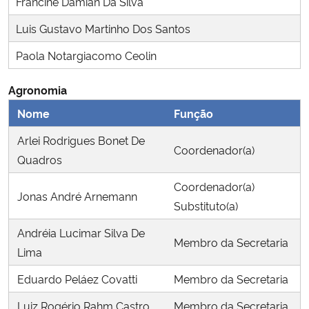
Francine Damian Da Silva
Ministério da Cidadania
Luis Gustavo Martinho Dos Santos
Ministério da Saúde
Paola Notargiacomo Ceolin
Ministério de Minas e Energia
Agronomia
Nome
Função
Ministério da Ciência, Tecnologia, Inovações e Comunicações
Arlei Rodrigues Bonet De
Coordenador(a)
Quadros
Ministério do Meio Ambiente
Coordenador(a)
Jonas André Arnemann
Ministério do Turismo
Substituto(a)
Andréia Lucimar Silva De
Ministério do Desenvolvimento Regional
Membro da Secretaria
Lima
Controladoria-Geral da União
Eduardo Peláez Covatti
Membro da Secretaria
Luiz Rogério Rahm Castro
Membro da Secretaria
Ministério da Mulher, da Família e dos Direitos Humanos