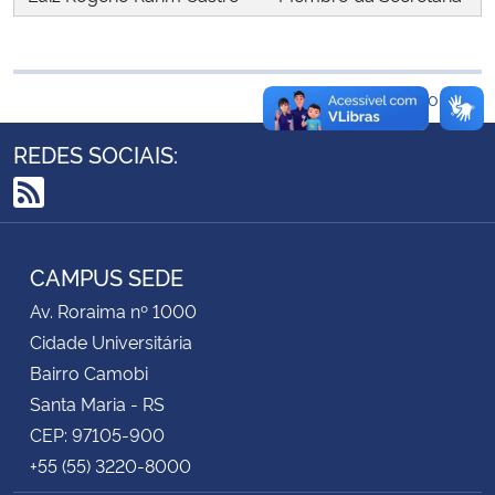
Secretaria-Geral
Voltar ao topo
Secretaria de Governo
REDES SOCIAIS:
Gabinete de Segurança Institucional
RSS
Advocacia-Geral da União
CAMPUS SEDE
Banco Central do Brasil
Av. Roraima nº 1000
Cidade Universitária
Planalto
Bairro Camobi
Santa Maria - RS
CEP: 97105-900
+55 (55) 3220-8000