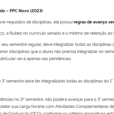
ado – PPC Novo (2023)
é-requisitos de disciplinas, ele possui
regras de avanço se
 fluidez no currículo seriado e o mínimo de retenção ao lo
o seu semestre regular, deve integralizar todas as disciplina
ior (disciplinas que o aluno não precisa integralizar no seme
matricular-se-á apenas nas pendências.
 3° semestre deve ter integralizado todas as disciplinas do 1°
pendências no 2º semestre, não poderá avançar para o 3° seme
ompletar sua carga horária com Atividades Complementares 
 de Graduação (DCG), conforme os critérios normativos esta