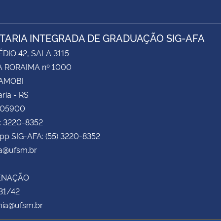
TARIA INTEGRADA DE GRADUAÇÃO SIG-AFA
ÉDIO 42, SALA 3115
 RORAIMA nº 1000
CAMOBI
ria - RS
105900
: 3220-8352
pp SIG-AFA: (55) 3220-8352
fa@ufsm.br
ENAÇÃO
31/42
ia@ufsm.br