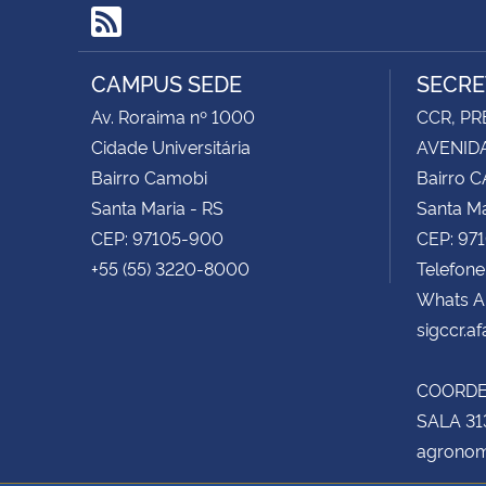
RSS
CAMPUS SEDE
SECRE
Av. Roraima nº 1000
CCR, PR
Cidade Universitária
AVENIDA
Bairro Camobi
Bairro 
Santa Maria - RS
Santa Ma
CEP: 97105-900
CEP: 97
+55 (55) 3220-8000
Telefone
Whats A
sigccr.a
COORD
SALA 31
agronom