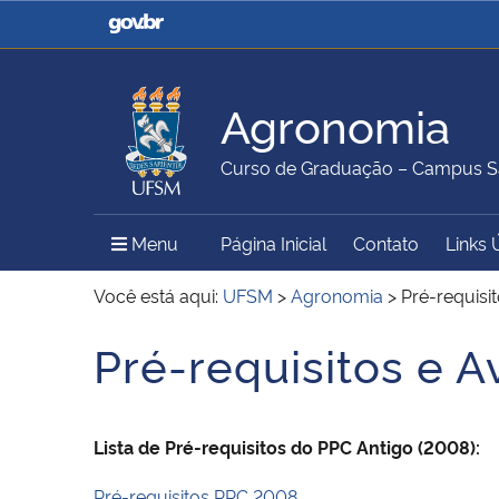
Casa Civil
Ministério da Justiça e
Segurança Pública
Agronomia
Ministério da Agricultura,
Ministério da Educação
Curso de Graduação – Campus S
Pecuária e Abastecimento
Menu Principal do Sítio
Menu
Página Inicial
Contato
Links 
Ministério do Meio Ambiente
Ministério do Turismo
Você está aqui:
UFSM
>
Agronomia
>
Pré-requisi
Pré-requisitos e 
Início do conteúdo
Secretaria de Governo
Gabinete de Segurança
Institucional
Lista de Pré-requisitos do PPC Antigo (2008):
Pré-requisitos PPC 2008