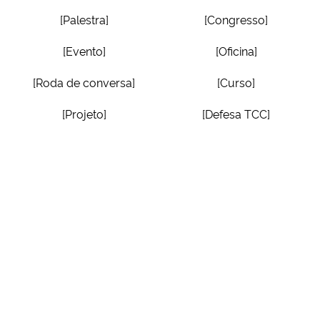
[Palestra]
[Congresso]
[Evento]
[Oficina]
[Roda de conversa]
[Curso]
[Projeto]
[Defesa TCC]
[Workshop]
[Encontro Técnico]
Voltar ao topo
REDES SOCIAIS:
RSS