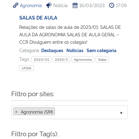
Agronomia
Notícia
16/03/2023
17:09
Ministério da Cidadania
SALAS DE AULA
Ministério da Saúde
Relações de salas de aula de 2023/01: SALAS DE
AULA DA AGRONOMIA SALAS DE AULA GERAL –
Ministério de Minas e Energia
CCR Divulguem entre os colegas!
Categoria:
Destaques
,
Notícias
,
Sem categoria
Ministério da Ciência, Tecnologia, Inovações e Comunicações
Tags:
2023/01
2023/1
Agronomia
Salas
UFSM
Ministério do Meio Ambiente
Ministério do Turismo
Filtro por sites:
Ministério do Desenvolvimento Regional
×
Agronomia (SM)
×
Controladoria-Geral da União
Filtro por Tag(s):
Ministério da Mulher, da Família e dos Direitos Humanos