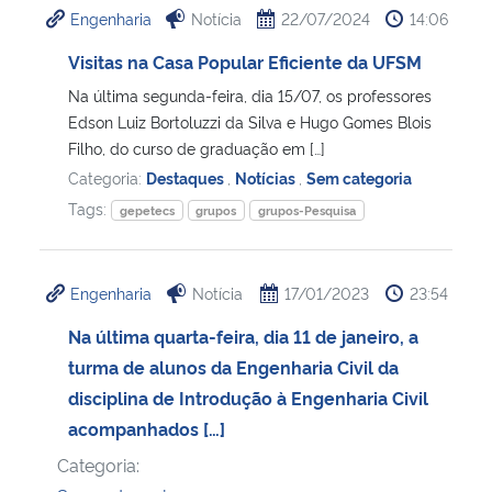
Engenharia
Notícia
22/07/2024
14:06
Ministério da Cidadania
Visitas na Casa Popular Eficiente da UFSM
Ministério da Saúde
Na última segunda-feira, dia 15/07, os professores
Edson Luiz Bortoluzzi da Silva e Hugo Gomes Blois
Ministério de Minas e Energia
Filho, do curso de graduação em […]
Categoria:
Destaques
,
Notícias
,
Sem categoria
Ministério da Ciência, Tecnologia, Inovações e Comunicações
Tags:
gepetecs
grupos
grupos-Pesquisa
Ministério do Meio Ambiente
Engenharia
Notícia
17/01/2023
23:54
Ministério do Turismo
Na última quarta-feira, dia 11 de janeiro, a
turma de alunos da Engenharia Civil da
Ministério do Desenvolvimento Regional
disciplina de Introdução à Engenharia Civil
acompanhados […]
Controladoria-Geral da União
Categoria:
Ministério da Mulher, da Família e dos Direitos Humanos