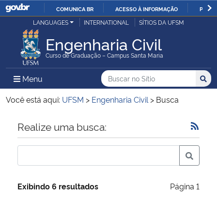
COMUNICA BR
ACESSO À INFORMAÇÃO
PARTI
Casa Civil
LANGUAGES
INTERNATIONAL
SÍTIOS DA UFSM
IR
PARA
Engenharia Civil
Ministério da Justiça e Segurança Pública
O
Curso de Graduação – Campus Santa Maria
CONTEÚDO
Ministério da Defesa
Buscar no no Sítio
Busca
Busca:
Menu Principal do Sítio
Menu
Busc
Ministério das Relações Exteriores
Você está aqui:
UFSM
>
Engenharia Civil
>
Busca
Ministério da Economia
Início do conteúdo
Realize uma busca:
Ministério da Infraestrutura
Ministério da Agricultura, Pecuária e Abastecimento
Exibindo 6 resultados
Página 1
Ministério da Educação