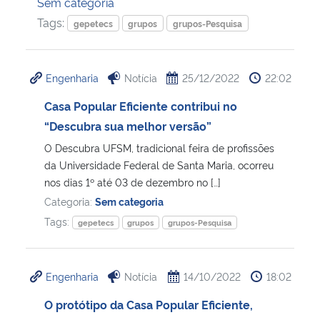
Sem categoria
Tags:
gepetecs
grupos
grupos-Pesquisa
Secretaria-Geral
Secretaria de Governo
Engenharia
Notícia
25/12/2022
22:02
Casa Popular Eficiente contribui no
Gabinete de Segurança Institucional
“Descubra sua melhor versão”
Advocacia-Geral da União
O Descubra UFSM, tradicional feira de profissões
da Universidade Federal de Santa Maria, ocorreu
nos dias 1º até 03 de dezembro no […]
Banco Central do Brasil
Categoria:
Sem categoria
Tags:
Planalto
gepetecs
grupos
grupos-Pesquisa
Engenharia
Notícia
14/10/2022
18:02
O protótipo da Casa Popular Eficiente,