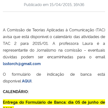
Publicado em
15/04/2015, 16h36
Ministério da Cidadania
Ministério da Saúde
A Comissão de Teorias Aplicadas à Comunicação (TAC)
Ministério de Minas e Energia
avisa que está disponível o calendário das atividades de
Ministério da Ciência, Tecnologia, Inovações e Comunicações
TAC 2 para 2015/01. A professora Laura é a
representante do Jornalismo na comissão – eventuais
Ministério do Meio Ambiente
dúvidas podem ser encaminhadas para o email
lsstorch@gmail.com
Ministério do Turismo
O formulário de indicação de banca está
disponível
AQUI
.
Ministério do Desenvolvimento Regional
CALENDÁRIO:
Controladoria-Geral da União
Entrega do Formulário de Banca: dia 05 de junho de
Ministério da Mulher, da Família e dos Direitos Humanos