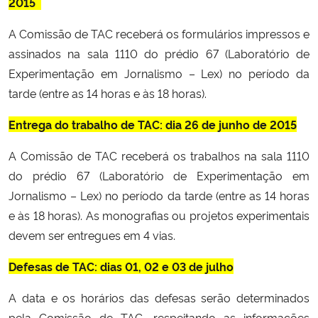
2015
A Comissão de TAC receberá os formulários impressos e
Secretaria-Geral
assinados na sala 1110 do prédio 67 (Laboratório de
Secretaria de Governo
Experimentação em Jornalismo – Lex) no período da
tarde (entre as 14 horas e às 18 horas).
Gabinete de Segurança Institucional
Entrega do trabalho de TAC: dia 26 de junho de 2015
Advocacia-Geral da União
A Comissão de TAC receberá os trabalhos na sala 1110
do prédio 67 (Laboratório de Experimentação em
Banco Central do Brasil
Jornalismo – Lex) no período da tarde (entre as 14 horas
e às 18 horas). As monografias ou projetos experimentais
Planalto
devem ser entregues em 4 vias.
Defesas de TAC: dias 01, 02 e 03 de julho
A data e os horários das defesas serão determinados
pela Comissão de TAC, respeitando as informações