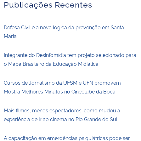
Publicações Recentes
Secretaria-Geral
Defesa Civil e a nova lógica da prevenção em Santa
Secretaria de Governo
Maria
Gabinete de Segurança Institucional
Integrante do Desinfomídia tem projeto selecionado para
o Mapa Brasileiro da Educação Midiática
Advocacia-Geral da União
Banco Central do Brasil
Cursos de Jornalismo da UFSM e UFN promovem
Mostra Melhores Minutos no Cineclube da Boca
Planalto
Mais filmes, menos espectadores: como mudou a
experiência de ir ao cinema no Rio Grande do Sul
A capacitação em emergências psiquiátricas pode ser