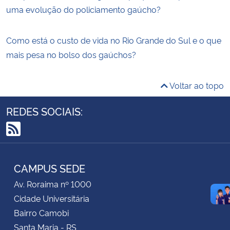
uma evolução do policiamento gaúcho?
Como está o custo de vida no Rio Grande do Sul e o que
mais pesa no bolso dos gaúchos?
Voltar ao topo
REDES SOCIAIS:
RSS
CAMPUS SEDE
Av. Roraima nº 1000
Cidade Universitária
Bairro Camobi
Santa Maria - RS