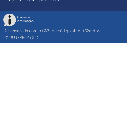
Acesso à
Informação
Desenvolvido com o CMS de código aberto
Wordpress
2026
UFSM
/
CPD