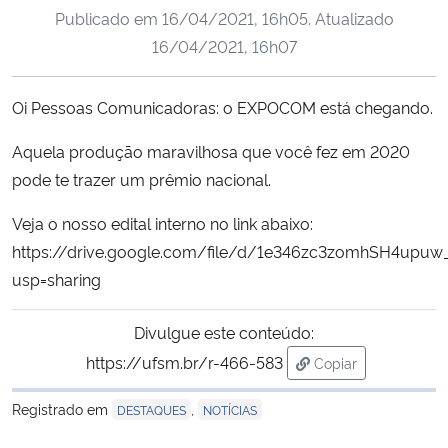
Publicado em
16/04/2021, 16h05
. Atualizado
Ministério da Cidadania
16/04/2021, 16h07
Ministério da Saúde
Oi Pessoas Comunicadoras: o EXPOCOM está chegando.
Ministério de Minas e Energia
Aquela produção maravilhosa que você fez em 2020
Ministério da Ciência, Tecnologia, Inovações e Comunicações
pode te trazer um prêmio nacional.
Veja o nosso edital interno no link abaixo:
Ministério do Meio Ambiente
https://drive.google.com/file/d/1e346zc3zomhSH4upu
usp=sharing
Ministério do Turismo
Divulgue este conteúdo:
Ministério do Desenvolvimento Regional
https://ufsm.br/r-466-583
Copiar
para área de trans
Controladoria-Geral da União
Registrado em
,
DESTAQUES
NOTÍCIAS
Ministério da Mulher, da Família e dos Direitos Humanos