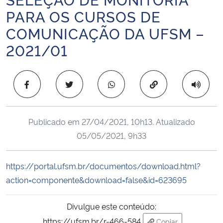
Ministério da Cidadania
PARA OS CURSOS DE
COMUNICAÇÃO DA UFSM –
Ministério da Saúde
2021/01
Ministério de Minas e Energia
Copiar para área 
Ministério da Ciência, Tecnologia, Inovações e Comunicações
Ministério do Meio Ambiente
Publicado em
27/04/2021, 10h13
. Atualizado
05/05/2021, 9h33
Ministério do Turismo
https://portal.ufsm.br/documentos/download.html?
Ministério do Desenvolvimento Regional
action=componente&download=false&id=623695
Controladoria-Geral da União
Divulgue este conteúdo:
Ministério da Mulher, da Família e dos Direitos Humanos
https://ufsm.br/r-466-584
Copiar