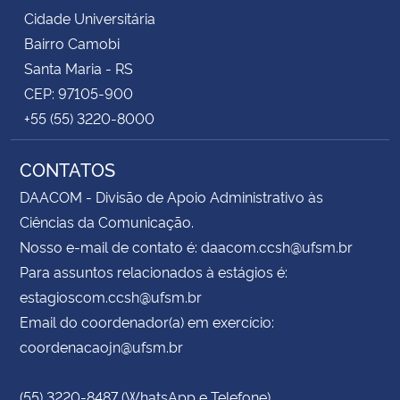
Cidade Universitária
Bairro Camobi
Santa Maria - RS
CEP: 97105-900
+55 (55) 3220-8000
CONTATOS
DAACOM - Divisão de Apoio Administrativo às
Ciências da Comunicação.
Nosso e-mail de contato é: daacom.ccsh@ufsm.br
Para assuntos relacionados à estágios é:
estagioscom.ccsh@ufsm.br
Email do coordenador(a) em exercício:
coordenacaojn@ufsm.br
(55) 3220-8487 (WhatsApp e Telefone)