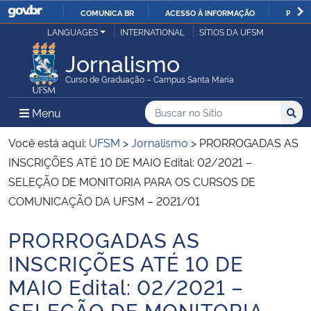
COMUNICA BR
ACESSO À INFORMAÇÃO
PARTI
Casa Civil
LANGUAGES
INTERNATIONAL
SÍTIOS DA UFSM
IR
PARA
Jornalismo
Ministério da Justiça e Segurança Pública
O
Curso de Graduação – Campus Santa Maria
CONTEÚDO
Ministério da Defesa
Buscar no no Sítio
Busca
Busca:
Menu Principal do Sítio
Menu
Busc
Ministério das Relações Exteriores
Você está aqui:
UFSM
>
Jornalismo
>
PRORROGADAS AS
INSCRIÇÕES ATÉ 10 DE MAIO Edital: 02/2021 –
Ministério da Economia
SELEÇÃO DE MONITORIA PARA OS CURSOS DE
COMUNICAÇÃO DA UFSM – 2021/01
Ministério da Infraestrutura
PRORROGADAS AS
Início do conteúdo
Ministério da Agricultura, Pecuária e Abastecimento
INSCRIÇÕES ATÉ 10 DE
MAIO Edital: 02/2021 –
Ministério da Educação
SELEÇÃO DE MONITORIA