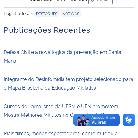
para área de trans
Registrado em
,
DESTAQUES
NOTÍCIAS
Secretaria-Geral
Publicações Recentes
Secretaria de Governo
Gabinete de Segurança Institucional
Defesa Civil e a nova lógica da prevenção em Santa
Maria
Advocacia-Geral da União
Integrante do Desinfomídia tem projeto selecionado para
Banco Central do Brasil
o Mapa Brasileiro da Educação Midiática
Planalto
Cursos de Jornalismo da UFSM e UFN promovem
Mostra Melhores Minutos no Cineclube da Boca
Mais filmes, menos espectadores: como mudou a