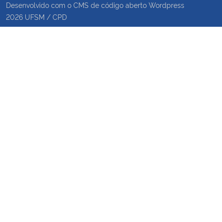
Desenvolvido com o CMS de código aberto
Wordpress
2026
UFSM
/
CPD