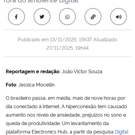
Ministério da Cidadania
Copiar para área 
Ministério da Saúde
Ministério de Minas e Energia
Publicado em
13/11/2025, 15h37
. Atualizado
27/11/2025, 19h44
Ministério da Ciência, Tecnologia, Inovações e Comunicações
Ministério do Meio Ambiente
Reportagem e redação:
João Victor Souza
Foto
: Jessica Mocellin
Ministério do Turismo
O brasileiro passa, em média, mais de nove horas por
Ministério do Desenvolvimento Regional
dia conectado à internet. A hiperconexão tem causado
aumento nos níveis de ansiedade, prejuízos no sono e
Controladoria-Geral da União
queda de produtividade. Um levantamento da
plataforma Electronics Hub, a partir da pesquisa
Digital
Ministério da Mulher, da Família e dos Direitos Humanos