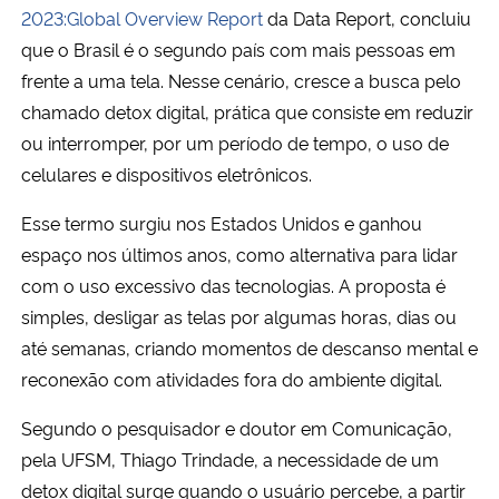
2023:Global Overview Report
da Data Report, concluiu
que o Brasil é o segundo país com mais pessoas em
Secretaria-Geral
frente a uma tela. Nesse cenário, cresce a busca pelo
chamado detox digital, prática que consiste em reduzir
Secretaria de Governo
ou interromper, por um período de tempo, o uso de
Gabinete de Segurança Institucional
celulares e dispositivos eletrônicos.
Esse termo surgiu nos Estados Unidos e ganhou
Advocacia-Geral da União
espaço nos últimos anos, como alternativa para lidar
com o uso excessivo das tecnologias. A proposta é
Banco Central do Brasil
simples, desligar as telas por algumas horas, dias ou
até semanas, criando momentos de descanso mental e
Planalto
reconexão com atividades fora do ambiente digital.
Segundo o pesquisador e doutor em Comunicação,
pela UFSM, Thiago Trindade, a necessidade de um
detox digital surge quando o usuário percebe, a partir