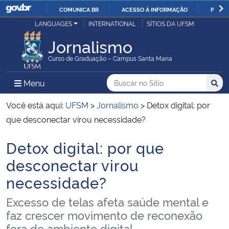
COMUNICA BR
ACESSO À INFORMAÇÃO
PARTI
Casa Civil
LANGUAGES
INTERNATIONAL
SÍTIOS DA UFSM
IR
PARA
Jornalismo
Ministério da Justiça e Segurança Pública
O
Curso de Graduação – Campus Santa Maria
CONTEÚDO
Ministério da Defesa
Buscar no no Sítio
Busca
Busca:
Menu Principal do Sítio
Menu
Busc
Ministério das Relações Exteriores
Você está aqui:
UFSM
>
Jornalismo
>
Detox digital: por
que desconectar virou necessidade?
Ministério da Economia
Detox digital: por que
Início do conteúdo
Ministério da Infraestrutura
desconectar virou
necessidade?
Ministério da Agricultura, Pecuária e Abastecimento
Excesso de telas afeta saúde mental e
Ministério da Educação
faz crescer movimento de reconexão
fora do ambiente digital