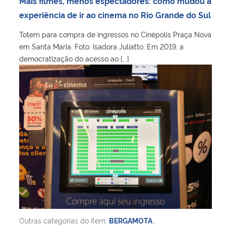
Mais filmes, menos espectadores: como mudou a
Ministério da Cidadania
experiência de ir ao cinema no Rio Grande do Sul
Totem para compra de ingressos no Cinépolis Praça Nova
Ministério da Saúde
em Santa Maria. Foto: Isadora Juliatto. Em 2019, a
democratização do acesso ao [...]
Ministério de Minas e Energia
Ministério da Ciência, Tecnologia, Inovações e Comunicações
Ministério do Meio Ambiente
Ministério do Turismo
Ministério do Desenvolvimento Regional
Controladoria-Geral da União
Outras categorias do item:
BERGAMOTA
,
Ministério da Mulher, da Família e dos Direitos Humanos