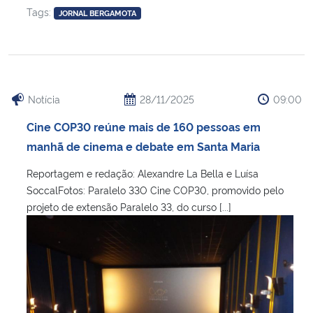
Tags:
JORNAL BERGAMOTA
Secretaria-Geral
Secretaria de Governo
Notícia
28/11/2025
09:00
Gabinete de Segurança Institucional
Cine COP30 reúne mais de 160 pessoas em
Advocacia-Geral da União
manhã de cinema e debate em Santa Maria
Reportagem e redação: Alexandre La Bella e Luísa
Banco Central do Brasil
SoccalFotos: Paralelo 33O Cine COP30, promovido pelo
projeto de extensão Paralelo 33, do curso [...]
Planalto